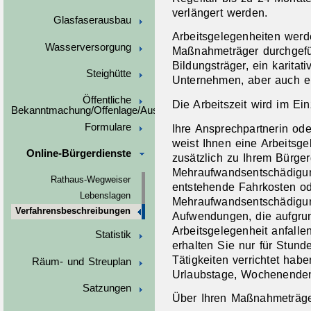
verlängert werden.
Glasfaserausbau
Arbeitsgelegenheiten wer
Wasserversorgung
Maßnahmeträger durchgefüh
Bildungsträger, ein karitat
Steighütte
Unternehmen, aber auch ei
Öffentliche
Die Arbeitszeit wird im Ein
Bekanntmachung/Offenlage/Ausschreibungen
Formulare
Ihre Ansprechpartnerin ode
weist Ihnen eine Arbeitsg
Online-Bürgerdienste
zusätzlich zu Ihrem
Bürge
Mehraufwandsentschädigung
Rathaus-Wegweiser
entstehende Fahrkosten od
Lebenslagen
Mehraufwandsentschädigun
Verfahrensbeschreibungen
Aufwendungen, die aufgru
Arbeitsgelegenheit anfall
Statistik
erhalten Sie nur für Stund
Tätigkeiten verrichtet habe
Räum- und Streuplan
Urlaubstage, Wochenenden
Satzungen
Über Ihren Maßnahmeträger 