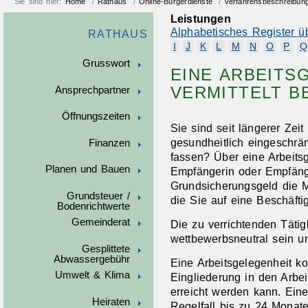
Sie sind hier:
Home
/
Rathaus
/
Online-Bürgerdienste
/
Verfahrensbeschreibun
Leistungen
Alphabetisches Register ü
RATHAUS
I
J
K
L
M
N
O
P
Q
Grusswort
EINE ARBEITS
VERMITTELT 
Ansprechpartner
Öffnungszeiten
Sie sind seit längerer Zei
gesundheitlich eingeschrä
Finanzen
fassen? Über eine Arbeits
Planen und Bauen
Empfängerin oder Empfän
Grundsicherungsgeld
die 
Grundsteuer /
die Sie auf eine Beschäfti
Bodenrichtwerte
Gemeinderat
Die zu verrichtenden Täti
wettbewerbsneutral sein un
Gesplittete
Abwassergebühr
Eine Arbeitsgelegenheit ko
Umwelt & Klima
Eingliederung in den Arbei
erreicht werden kann. Eine
Heiraten
Regelfall bis zu 24 Monat