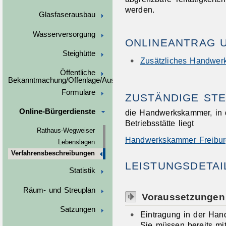
werden.
Glasfaserausbau
Wasserversorgung
ONLINEANTRAG 
Steighütte
Zusätzliches Handwer
Öffentliche
Bekanntmachung/Offenlage/Ausschreibungen
Formulare
ZUSTÄNDIGE STE
Online-Bürgerdienste
die Handwerkskammer, in d
Betriebsstätte liegt
Rathaus-Wegweiser
Handwerkskammer Freibur
Lebenslagen
Verfahrensbeschreibungen
LEISTUNGSDETAI
Statistik
Räum- und Streuplan
Voraussetzungen
Satzungen
Eintragung in der Han
Sie müssen bereits mit