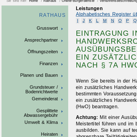
Sie sind hier:
Home
/
Rathaus
/
Online-Bürgerdienste
/
Verfahrensbeschreibun
Leistungen
Alphabetisches Register ü
RATHAUS
I
J
K
L
M
N
O
P
Q
Grusswort
EINTRAGUNG I
HANDWERKSRO
Ansprechpartner
AUSÜBUNGSBE
Öffnungszeiten
EIN ZUSÄTZLI
NACH § 7A H
Finanzen
Planen und Bauen
Wenn Sie bereits in der H
ein zusätzliches Handwer
Grundsteuer /
Bodenrichtwerte
bestimmten Voraussetzung
Gemeinderat
ein zusätzliches Handwer
(HwO) beantragen.
Gesplittete
Abwassergebühr
Achtung:
Mit einer Ausüb
Umwelt & Klima
Meistertitel führen und im
ausbilden. Sie kann auf te
Heiraten
abgrenzbare Teiltätigkeit