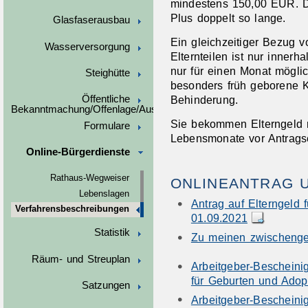
mindestens 150,00 EUR. D
Plus doppelt so lange.
Glasfaserausbau
Ein gleichzeitiger Bezug v
Wasserversorgung
Elternteilen ist nur inner
nur für einen Monat mögli
Steighütte
besonders früh geborene K
Behinderung.
Öffentliche
Bekanntmachung/Offenlage/Ausschreibungen
Sie bekommen Elterngeld rü
Formulare
Lebensmonate vor Antrags
Online-Bürgerdienste
Rathaus-Wegweiser
ONLINEANTRAG 
Lebenslagen
Antrag auf Elterngeld 
Verfahrensbeschreibungen
01.09.2021
Statistik
Zu meinen zwischenges
Räum- und Streuplan
Arbeitgeber-Bescheinig
für Geburten und Adop
Satzungen
Arbeitgeber-Bescheinig