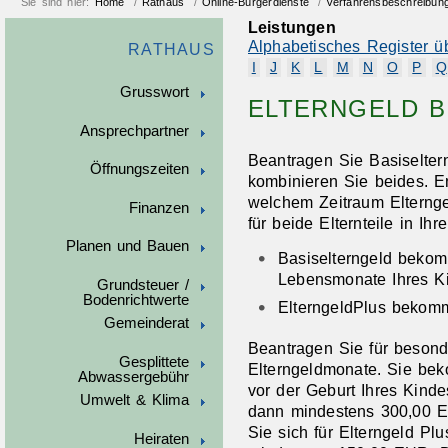
Sie sind hier:
Home
/
Rathaus
/
Online-Bürgerdienste
/
Verfahrensbeschreibun
Leistungen
Alphabetisches Register ü
RATHAUS
I
J
K
L
M
N
O
P
Q
Grusswort
ELTERNGELD 
Ansprechpartner
Beantragen Sie Basiselter
Öffnungszeiten
kombinieren Sie beides. En
welchem Zeitraum Elterng
Finanzen
für beide Elternteile in Ih
Planen und Bauen
Basiselterngeld beko
Lebensmonate Ihres K
Grundsteuer /
Bodenrichtwerte
ElterngeldPlus bekom
Gemeinderat
Beantragen Sie für besond
Gesplittete
Elterngeldmonate. Sie be
Abwassergebühr
vor der Geburt Ihres Kinde
Umwelt & Klima
dann mindestens 300,00 E
Sie sich für Elterngeld P
Heiraten