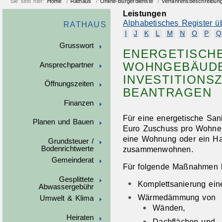
Sie sind hier:
Home
/
Rathaus
/
Online-Bürgerdienste
/
Verfahrensbeschreibun
Leistungen
Alphabetisches Register ü
RATHAUS
I
J
K
L
M
N
O
P
Q
Grusswort
ENERGETISCH
WOHNGEBÄUDE
Ansprechpartner
INVESTITIONS
Öffnungszeiten
BEANTRAGEN
Finanzen
Für eine energetische San
Planen und Bauen
Euro Zuschuss pro Wohnein
eine Wohnung oder ein H
Grundsteuer /
Bodenrichtwerte
zusammenwohnen.
Gemeinderat
Für folgende Maßnahmen k
Gesplittete
Komplettsanierung ei
Abwassergebühr
Wärmedämmung von
Umwelt & Klima
Wänden,
Heiraten
Dachflächen und