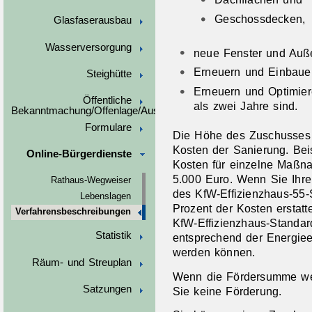
Geschossdecken,
Glasfaserausbau
Wasserversorgung
neue Fenster und Auß
Erneuern und Einbauen
Steighütte
Erneuern und Optimier
Öffentliche
als zwei Jahre sind.
Bekanntmachung/Offenlage/Ausschreibungen
Formulare
Die Höhe des Zuschusses r
Kosten der Sanierung. Bei
Online-Bürgerdienste
Kosten für einzelne Maßn
5.000 Euro. Wenn Sie Ihre
Rathaus-Wegweiser
des KfW-Effizienzhaus-55-
Lebenslagen
Prozent der Kosten erstatt
Verfahrensbeschreibungen
KfW-Effizienzhaus-Standar
Statistik
entsprechend der Energieei
werden können.
Räum- und Streuplan
Wenn die Fördersumme weni
Satzungen
Sie keine Förderung.