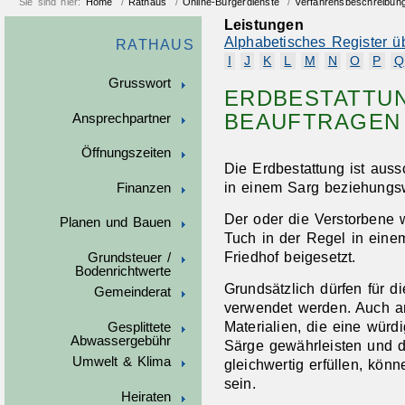
Sie sind hier:
Home
/
Rathaus
/
Online-Bürgerdienste
/
Verfahrensbeschreibun
Leistungen
Alphabetisches Register ü
RATHAUS
I
J
K
L
M
N
O
P
Q
Grusswort
ERDBESTATTUN
BEAUFTRAGEN
Ansprechpartner
Öffnungszeiten
Die Erdbestattung ist auss
in einem Sarg beziehungsw
Finanzen
Der oder die Verstorbene 
Planen und Bauen
Tuch in der Regel in ein
Friedhof beigesetzt.
Grundsteuer /
Bodenrichtwerte
Grundsätzlich dürfen für d
Gemeinderat
verwendet werden. Auch a
Materialien, die eine würd
Gesplittete
Abwassergebühr
Särge gewährleisten und d
Umwelt & Klima
gleichwertig erfüllen, kö
sein.
Heiraten