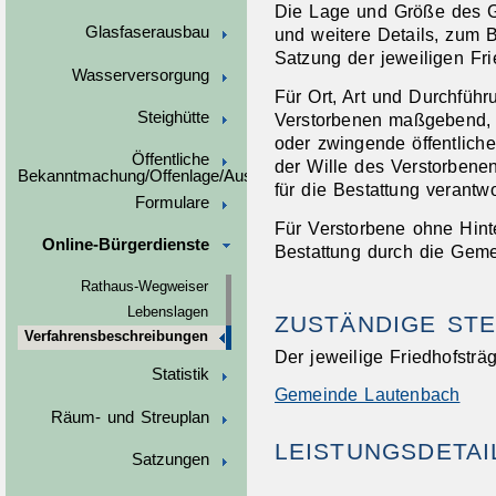
Die Lage und Größe des G
Glasfaserausbau
und weitere Details, zum B
Satzung der jeweiligen Fri
Wasserversorgung
Für Ort, Art und Durchführ
Steighütte
Verstorbenen maßgebend, 
oder zwingende öffentliche
Öffentliche
der Wille des Verstorbenen
Bekanntmachung/Offenlage/Ausschreibungen
für die Bestattung verantw
Formulare
Für Verstorbene ohne Hinte
Online-Bürgerdienste
Bestattung durch die Geme
Rathaus-Wegweiser
Lebenslagen
ZUSTÄNDIGE STE
Verfahrensbeschreibungen
Der jeweilige Friedhofsträ
Statistik
Gemeinde Lautenbach
Räum- und Streuplan
LEISTUNGSDETAI
Satzungen