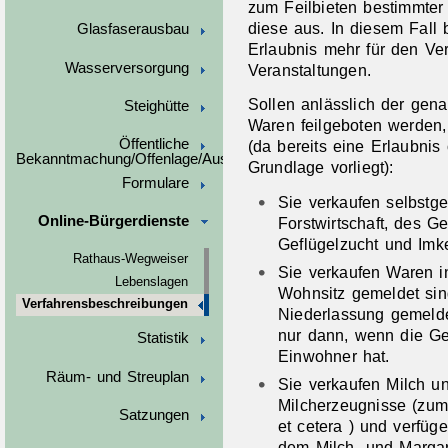
zum Feilbieten bestimmter 
diese aus. In diesem Fall 
Glasfaserausbau
Erlaubnis mehr für den Ve
Wasserversorgung
Veranstaltungen.
Sollen anlässlich der gen
Steighütte
Waren feilgeboten werden, 
Öffentliche
(da bereits eine Erlaubnis 
Bekanntmachung/Offenlage/Ausschreibungen
Grundlage vorliegt):
Formulare
Sie verkaufen selbstg
Online-Bürgerdienste
Forstwirtschaft, des G
Geflügelzucht und Imk
Rathaus-Wegweiser
Sie verkaufen Waren i
Lebenslagen
Wohnsitz gemeldet sind
Verfahrensbeschreibungen
Niederlassung gemelde
nur dann, wenn die Ge
Statistik
Einwohner hat.
Räum- und Streuplan
Sie verkaufen Milch u
Milcherzeugnisse (zum 
Satzungen
et cetera ) und verfüg
dem Milch- und Margar