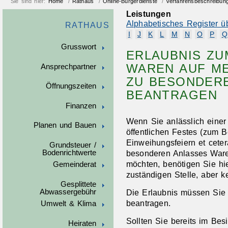
Sie sind hier:
Home
/
Rathaus
/
Online-Bürgerdienste
/
Verfahrensbeschreibun
Leistungen
Alphabetisches Register ü
RATHAUS
I
J
K
L
M
N
O
P
Q
Grusswort
ERLAUBNIS ZU
WAREN AUF ME
Ansprechpartner
ZU BESONDER
Öffnungszeiten
BEANTRAGEN
Finanzen
Wenn Sie anlässlich einer
Planen und Bauen
öffentlichen Festes (zum B
Einweihungsfeiern et cete
Grundsteuer /
Bodenrichtwerte
besonderen Anlasses Ware
möchten, benötigen Sie hie
Gemeinderat
zuständigen Stelle, aber 
Gesplittete
Abwassergebühr
Die Erlaubnis müssen Sie
beantragen.
Umwelt & Klima
Sollten Sie bereits im Bes
Heiraten