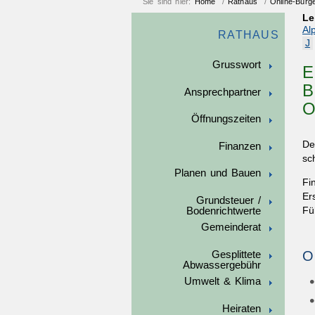
Sie sind hier:
Home
/
Rathaus
/
Online-Bürg
Le
Al
RATHAUS
J
Grusswort
E
B
Ansprechpartner
O
Öffnungszeiten
De
Finanzen
sc
Planen und Bauen
Fi
Er
Grundsteuer /
Bodenrichtwerte
Fü
Gemeinderat
O
Gesplittete
Abwassergebühr
Umwelt & Klima
Heiraten