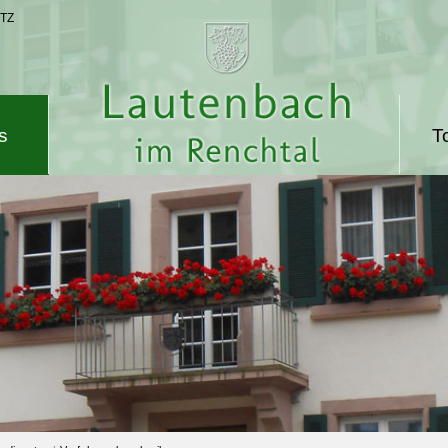
TZ
s
T