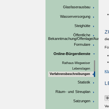
Glasfaserausbau
Wasserversorgung
Steighütte
Z
Öffentliche
Bekanntmachung/Offenlage/Ausschre
di
Formulare
Fü
Online-Bürgerdienste
Rathaus-Wegweiser
Lebenslagen
Kf
Verfahrensbeschreibungen
Statistik
L
Räum- und Streuplan
Satzungen
Ve