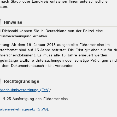
 nach Stadt- oder Landkreis entstehen Ihnen unterschiedliche
sten.
Hinweise
i Diebstahl können Sie in Deutschland von der Polizei eine
rlustbescheinigung erhalten.
htung:
Ab dem 19. Januar 2013 ausgestellte Führerscheine im
rtenformat sind auf 15 Jahre befristet. Die Frist gilt aber nur für d
hrerscheindokument. Es muss alle 15 Jahre erneuert werden.
gelmäßige ärztliche Untersuchungen oder sonstige Prüfungen sind
t dem Dokumententausch nicht verbunden.
Rechtsgrundlage
hrerlaubnisverordnung (FeV)
:
§ 25 Ausfertigung des Führerscheins
raßenverkehrsgesetz (StVG)
: