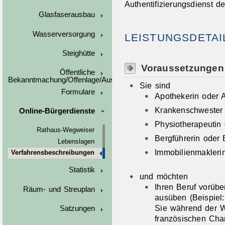
Authentifizierungsdienst 
Glasfaserausbau
Wasserversorgung
LEISTUNGSDETAI
Steighütte
Voraussetzungen
Öffentliche
Bekanntmachung/Offenlage/Ausschreibungen
Sie sind
Formulare
Apothekerin oder 
Krankenschwester 
Online-Bürgerdienste
Physiotherapeutin 
Rathaus-Wegweiser
Bergführerin oder 
Lebenslagen
Immobilienmakleri
Verfahrensbeschreibungen
Statistik
und möchten
Ihren Beruf vorüb
Räum- und Streuplan
ausüben
(Beispiel
Sie während der W
Satzungen
französischen Cha