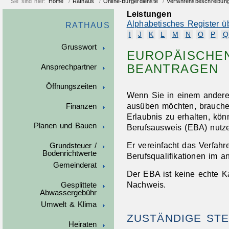
Sie sind hier:
Home
/
Rathaus
/
Online-Bürgerdienste
/
Verfahrensbeschreibun
Leistungen
Alphabetisches Register ü
RATHAUS
I
J
K
L
M
N
O
P
Q
Grusswort
EUROPÄISCHE
BEANTRAGEN
Ansprechpartner
Öffnungszeiten
Wenn Sie in einem anderen
ausüben möchten, brauche
Finanzen
Erlaubnis zu erhalten, kö
Planen und Bauen
Berufsausweis (EBA) nutz
Er vereinfacht das Verfahr
Grundsteuer /
Bodenrichtwerte
Berufsqualifikationen im 
Gemeinderat
Der EBA ist keine echte Kar
Nachweis.
Gesplittete
Abwassergebühr
Umwelt & Klima
ZUSTÄNDIGE STE
Heiraten