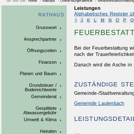
Sie sind hier:
Home
/
Rathaus
/
Online-Bürgerdienste
/
Verfahrensbeschreibun
Leistungen
Alphabetisches Register ü
RATHAUS
I
J
K
L
M
N
O
P
Q
Grusswort
FEUERBESTAT
Ansprechpartner
Bei der Feuerbestattung w
Öffnungszeiten
nach der Trauerfeierlichke
Finanzen
Danach wird die Asche in 
Planen und Bauen
ZUSTÄNDIGE STE
Grundsteuer /
Bodenrichtwerte
Gemeinde-/Stadtverwaltung
Gemeinderat
Gemeinde Lautenbach
Gesplittete
Abwassergebühr
LEISTUNGSDETAI
Umwelt & Klima
Heiraten