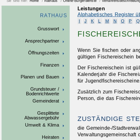
Sie sind hier:
Home
/
Rathaus
/
Online-Bürgerdienste
/
Verfahrensbeschreibun
Leistungen
Alphabetisches Register ü
RATHAUS
I
J
K
L
M
N
O
P
Q
Grusswort
FISCHEREISCH
Ansprechpartner
Wenn Sie fischen oder an
Öffnungszeiten
gültigen Fischereischein b
Finanzen
Der Fischereischein ist gü
Kalenderjahr die Fischerei
Planen und Bauen
für Jugendfischereischeine
Grundsteuer /
Zusätzlich zum Fischereis
Bodenrichtwerte
Person, die das Fischereir
Gemeinderat
Gesplittete
ZUSTÄNDIGE STE
Abwassergebühr
Umwelt & Klima
die Gemeinde-/Stadtverwa
Verwaltungsgemeinschaft 
Heiraten