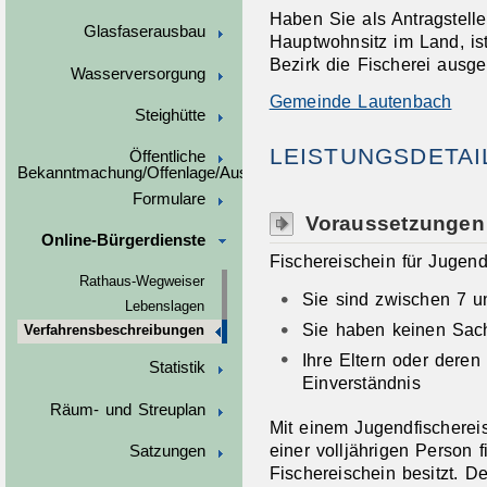
Haben Sie als Antragstelle
Glasfaserausbau
Hauptwohnsitz im Land, is
Bezirk die Fischerei ausge
Wasserversorgung
Gemeinde Lautenbach
Steighütte
LEISTUNGSDETAI
Öffentliche
Bekanntmachung/Offenlage/Ausschreibungen
Formulare
Voraussetzungen
Online-Bürgerdienste
Fischereischein für Jugend
Rathaus-Wegweiser
Sie sind zwischen 7 un
Lebenslagen
Sie haben keinen Sa
Verfahrensbeschreibungen
Ihre Eltern oder deren S
Statistik
Einverständnis
Räum- und Streuplan
Mit einem Jugendfischereis
einer volljährigen Person f
Satzungen
Fischereischein besitzt. D