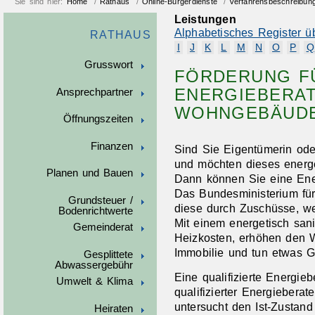
Sie sind hier:
Home
/
Rathaus
/
Online-Bürgerdienste
/
Verfahrensbeschreibun
Leistungen
Alphabetisches Register ü
RATHAUS
I
J
K
L
M
N
O
P
Q
Grusswort
FÖRDERUNG F
ENERGIEBERAT
Ansprechpartner
WOHNGEBÄUDE
Öffnungszeiten
Finanzen
Sind Sie Eigentümerin od
und möchten dieses energe
Planen und Bauen
Dann können Sie eine Ene
Das Bundesministerium für 
Grundsteuer /
diese durch Zuschüsse, we
Bodenrichtwerte
Mit einem energetisch san
Gemeinderat
Heizkosten, erhöhen den 
Immobilie und tun etwas G
Gesplittete
Abwassergebühr
Eine qualifizierte Energie
Umwelt & Klima
qualifizierter Energieber
untersucht den Ist-Zustan
Heiraten