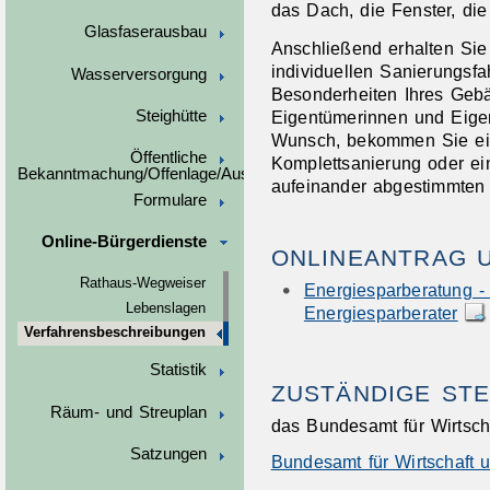
das Dach, die Fenster, di
Glasfaserausbau
Anschließend erhalten Si
individuellen Sanierungsf
Wasserversorgung
Besonderheiten Ihres Gebä
Eigentümerinnen und Eigen
Steighütte
Wunsch, bekommen Sie ein
Öffentliche
Komplettsanierung oder ei
Bekanntmachung/Offenlage/Ausschreibungen
aufeinander abgestimmte
Formulare
Online-Bürgerdienste
ONLINEANTRAG 
Rathaus-Wegweiser
Energiesparberatung - A
Lebenslagen
Energiesparberater
Verfahrensbeschreibungen
Statistik
ZUSTÄNDIGE STE
Räum- und Streuplan
das Bundesamt für Wirtsch
Satzungen
Bundesamt für Wirtschaft 