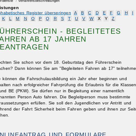
erdienste
/
Verfahrensbeschreibungen
istungen
phabetisches Register überspringen
A
B
C
D
E
F
G
H
I
K
L
M
N
O
P
Q
R
S
T
U
V
W
X
Y
Z
ÜHRERSCHEIN - BEGLEITETES
AHREN AB 17 JAHREN
EANTRAGEN
chten Sie schon vor dem 18. Geburtstag den Führerschein
chen? Dann können Sie am "Begleiteten Fahren ab 17" teilnehme
e können die Fahrschulausbildung ein Jahr eher beginnen und
halten nach erfolgreicher Fahrprüfung die Erlaubnis für die Klasse
und BE (PKW). Sie dürfen nur in Begleitung einer namentlich
nannten Person Auto fahren. Die Begleitperson muss bestimmte
raussetzungen erfüllen.
Sie soll den Jugendlichen vor Antritt und
hrend der Fahrt Sicherheit beim Fahren geben und ihnen zur Seit
ehen.
NLINEANTRAG UND FORMULARE