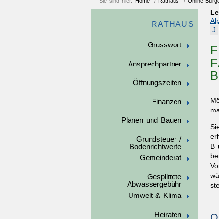
Sie sind hier:
Home
/
Rathaus
/
Online-Bürg
Le
Al
RATHAUS
J
Grusswort
F
F
Ansprechpartner
B
Öffnungszeiten
Mö
Finanzen
ma
Planen und Bauen
Si
er
Grundsteuer /
Bodenrichtwerte
B 
be
Gemeinderat
Vo
wä
Gesplittete
Abwassergebühr
st
Umwelt & Klima
Heiraten
O