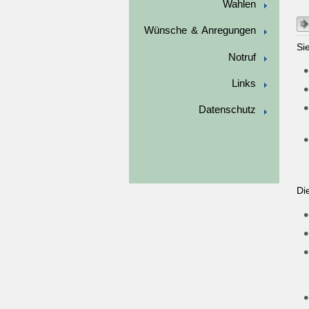
Wahlen
Wünsche & Anregungen
Si
Notruf
Links
Datenschutz
Di