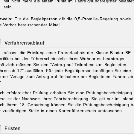
mit nicht mehr als einem Punkt im Fahreignungsregister belastet
sein.
nweis:
Für die Begleitperson gilt die 0,5-Promille-Regelung sowie
s Verbot berauschender Mittel.
Verfahrensablauf
e müssen die Erteilung einer Fahrerlaubnis der Klasse B oder BE
hriftlich bei der Führerscheinstelle Ihres Wohnortes beantragen.
sätzlich müssen Sie den "Antrag auf Teilnahme am Begleiteten
hren ab 17" ausfüllen. Für jede Begleitperson benötigen Sie eine
gene "Anlage zum Antrag auf Teilnahme am Begleiteten Fahren ab
".
ch erfolgreicher Prüfung erhalten Sie eine Prüfungsbescheinigung.
ese ist der Nachweis Ihrer Fahrberechtigung.
Sie gilt nur im Inland
ch Ihrem 18. Geburtstag können Sie die Prüfungsb
e
scheinigung b
r zuständigen Stelle in einen Kartenführerschein
umtauschen.
Fristen