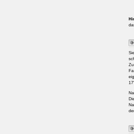
Hi
da
Si
sc
Zu
Fa
ei
17
Na
Di
Na
de