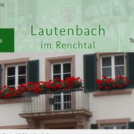
TZ
s
T