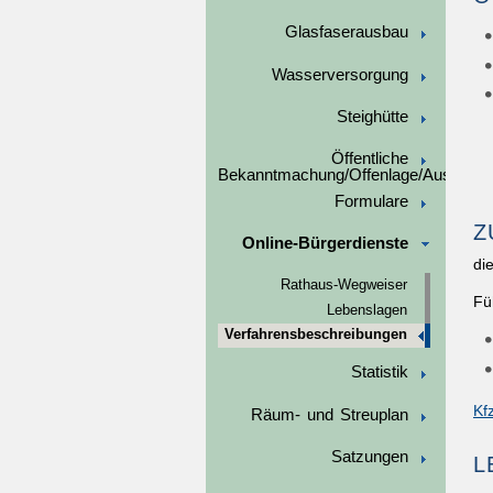
Glasfaserausbau
Wasserversorgung
Steighütte
Öffentliche
Bekanntmachung/Offenlage/Ausschre
Formulare
Z
Online-Bürgerdienste
di
Rathaus-Wegweiser
Fü
Lebenslagen
Verfahrensbeschreibungen
Statistik
Kf
Räum- und Streuplan
Satzungen
L