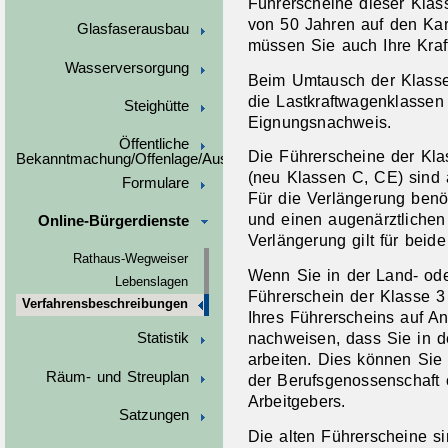
Führerscheine dieser Klas
von 50 Jahren auf den Kar
Glasfaserausbau
müssen Sie auch Ihre Kraf
Wasserversorgung
Beim Umtausch der Klasse 
die Lastkraftwagenklassen
Steighütte
Eignung
s
nachweis.
Öffentliche
Die Führerscheine der Kla
Bekanntmachung/Offenlage/Ausschreibungen
(neu Klassen C, CE) sind a
Formulare
Für die Verlängerung benö
und einen augenärztliche
Online-Bürgerdienste
Verlängerung gilt für beide
Rathaus-Wegweiser
Wenn Sie in der Land- oder
Lebenslagen
Führerschein der Klasse 3
Verfahrensbeschreibungen
Ihres Führerscheins auf A
nachweisen, dass Sie in de
Statistik
arbeiten. Dies können Sie
Räum- und Streuplan
der Berufsg
e
nossenschaft 
Arbeitgebers.
Satzungen
Die alten Führerscheine s