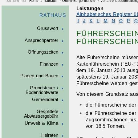
Sie sind hier:
Home
/
Rathaus
/
Online-Bürgerdienste
/
Verfahrensbeschreibun
Leistungen
Alphabetisches Register ü
RATHAUS
I
J
K
L
M
N
O
P
Q
Grusswort
FÜHRERSCHEIN
FÜHRERSCHEI
Ansprechpartner
Öffnungszeiten
Alte Führerscheine müsse
Kartenführerschein ("EU-F
Finanzen
dem 19. Januar 2013 ausg
Planen und Bauen
spätestens 19. Januar 203
Führerscheine werden gest
Grundsteuer /
Bodenrichtwerte
Von diesem Grundsatz au
Gemeinderat
die Führerscheine der
Gesplittete
die Führerscheine der 
Abwassergebühr
Zugkombinationen bis
Umwelt & Klima
von 18,5 Tonnen.
Heiraten