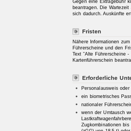
Gegen eine Extragebühr k
bea
n
tragen. Die Wartezeit
sich dadurch. Auskünfte ert
Fristen
Nähere Informationen zum 
Führerscheine und den Fri
Text "Alte Führerscheine -
Kartenführerschein beantr
Erforderliche Unt
Personalausweis oder
ein biometrisches Pass
nationaler Führerschei
wenn der Umtausch we
Lastkraftwagenfahrber
Zugkombinationen bis
(zGG) von 18,5 t) ode