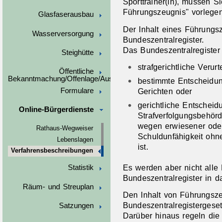
Sporttrainer(in)
, müssen Si
Führungszeugnis" vorlegen
Glasfaserausbau
Der Inhalt eines Führung
Wasserversorgung
Bundeszentralregister.
Das Bundeszentralregister 
Steighütte
strafgerichtliche Verurt
Öffentliche
Bekanntmachung/Offenlage/Ausschreibungen
bestimmte Entscheidu
Formulare
Gerichten oder
gerichtliche Entschei
Online-Bürgerdienste
Strafverfolgungsbehörd
wegen erwiesener oder
Rathaus-Wegweiser
Schuldunfähigkeit ohn
Lebenslagen
ist.
Verfahrensbeschreibungen
Es werden aber nicht alle
Statistik
Bundeszentralregister in
Räum- und Streuplan
Den Inhalt von Führungsz
Bundeszentralregistergese
Satzungen
Darüber hinaus regeln di