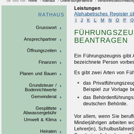
Sie sind hier:
Home
/
Rathaus
/
Online-Bürgerdienste
/
Verfahrensbeschreibun
Leistungen
Alphabetisches Register ü
RATHAUS
I
J
K
L
M
N
O
P
Q
Grusswort
FÜHRUNGSZEUG
BEANTRAGEN
Ansprechpartner
Öffnungszeiten
Ein Führungszeugnis gibt A
bezeichnete Person vorbestr
Finanzen
Es gibt zwei Arten von Fü
Planen und Bauen
das Privatführungszeug
Grundsteuer /
Beispiel zur Vorlage b
Bodenrichtwerte
Gemeinderat
das Behördenführungsz
deutschen Behörde.
Gesplittete
Abwassergebühr
Vor allem, wenn Sie berufl
Umwelt & Klima
Minderjährigen arbeiten wo
Lehrer(in), Schulbusfahrer(
Heiraten