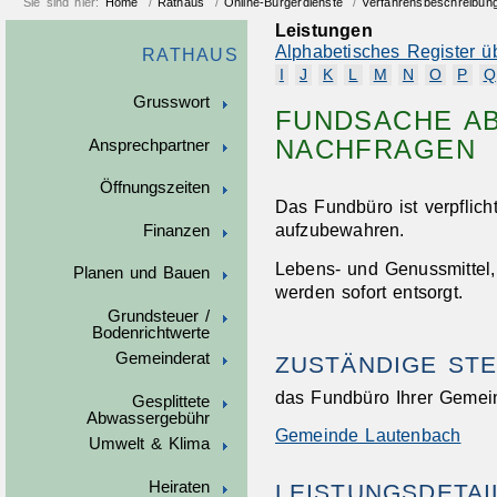
Sie sind hier:
Home
/
Rathaus
/
Online-Bürgerdienste
/
Verfahrensbeschreibun
Leistungen
Alphabetisches Register ü
RATHAUS
I
J
K
L
M
N
O
P
Q
Grusswort
FUNDSACHE A
NACHFRAGEN
Ansprechpartner
Öffnungszeiten
Das Fundbüro ist verpflic
aufzubewahren.
Finanzen
Lebens- und Genussmittel
Planen und Bauen
werden sofort entsorgt.
Grundsteuer /
Bodenrichtwerte
Gemeinderat
ZUSTÄNDIGE STE
das Fundbüro Ihrer Gemei
Gesplittete
Abwassergebühr
Gemeinde Lautenbach
Umwelt & Klima
Heiraten
LEISTUNGSDETAI