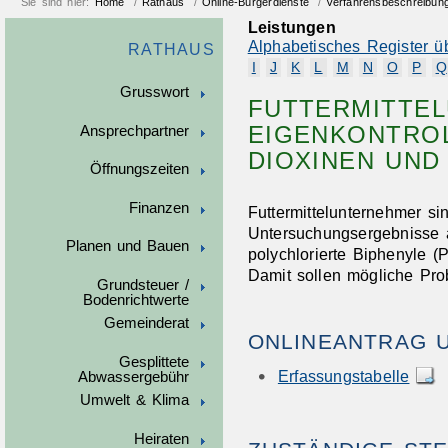
Sie sind hier:
Home
/
Rathaus
/
Online-Bürgerdienste
/
Verfahrensbeschreibun
Leistungen
Alphabetisches Register ü
RATHAUS
I
J
K
L
M
N
O
P
Q
Grusswort
FUTTERMITTE
EIGENKONTRO
Ansprechpartner
DIOXINEN UND
Öffnungszeiten
Finanzen
Futtermittelunternehmer sind
Untersuchungsergebnisse 
Planen und Bauen
polychlorierte Biphenyle 
Damit sollen mögliche Pro
Grundsteuer /
Bodenrichtwerte
Gemeinderat
ONLINEANTRAG 
Gesplittete
Erfassungstabelle
Abwassergebühr
Umwelt & Klima
Heiraten