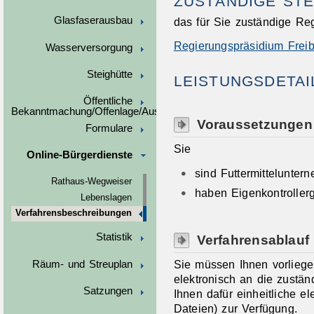
ZUSTÄNDIGE STE
Glasfaserausbau
das für Sie zuständige Re
Regierungspräsidium Frei
Wasserversorgung
Steighütte
LEISTUNGSDETAI
Öffentliche
Bekanntmachung/Offenlage/Ausschreibungen
Voraussetzungen
Formulare
Sie
Online-Bürgerdienste
sind Futtermittelunter
Rathaus-Wegweiser
haben Eigenkontroller
Lebenslagen
Verfahrensbeschreibungen
Statistik
Verfahrensablauf
Sie müssen Ihnen vorlieg
Räum- und Streuplan
elektronisch an die zuständ
Satzungen
Ihnen dafür einheitliche el
Dateien) zur Verfügung.