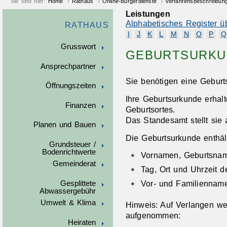
Sie sind hier:
Home
/
Rathaus
/
Online-Bürgerdienste
/
Verfahrensbeschreibun
Leistungen
Alphabetisches Register ü
RATHAUS
I
J
K
L
M
N
O
P
Q
Grusswort
GEBURTSURKU
Ansprechpartner
Sie benötigen eine Gebur
Öffnungszeiten
Ihre Geburtsurkunde erhal
Finanzen
Geburtsortes.
Das Standesamt stellt sie
Planen und Bauen
Die Geburtsurkunde enthäl
Grundsteuer /
Bodenrichtwerte
Vornamen, Geburtsnam
Gemeinderat
Tag, Ort und Uhrzeit d
Vor- und Familienname
Gesplittete
Abwassergebühr
Umwelt & Klima
Hinweis: Auf Verlangen w
aufgenommen:
Heiraten