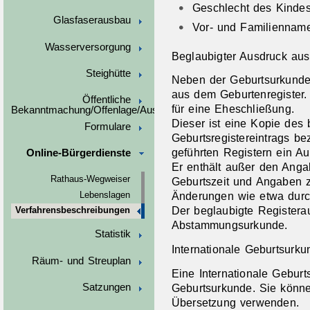
Geschlecht des Kinde
Glasfaserausbau
Vor- und Familienname
Wasserversorgung
Beglaubigter Ausdruck aus
Steighütte
Neben der Geburtsurkunde
aus dem Geburtenregister.
Öffentliche
für eine Eheschließung.
Bekanntmachung/Offenlage/Ausschreibungen
Dieser ist eine Kopie des
Formulare
Geburtsregistereintrags be
geführten Registern ein A
Online-Bürgerdienste
Er enthält außer den Angab
Rathaus-Wegweiser
Geburtszeit und Angaben z
Änderungen wie etwa dur
Lebenslagen
Der beglaubigte Registerau
Verfahrensbeschreibungen
Abstammungsurkunde.
Statistik
Internationale Geburtsurku
Räum- und Streuplan
Eine Internationale Geburt
Geburtsurkunde. Sie könn
Satzungen
Übersetzung verwenden.