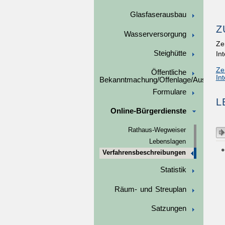
Glasfaserausbau
Z
Wasserversorgung
Ze
Steighütte
In
Ze
Öffentliche
In
Bekanntmachung/Offenlage/Ausschre
Formulare
L
Online-Bürgerdienste
Rathaus-Wegweiser
Lebenslagen
Verfahrensbeschreibungen
Statistik
Räum- und Streuplan
Satzungen