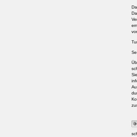
Da
Da
Ve
em
vo
Tu
Se
Üb
sc
Si
in
Au
du
Ko
zu
sc