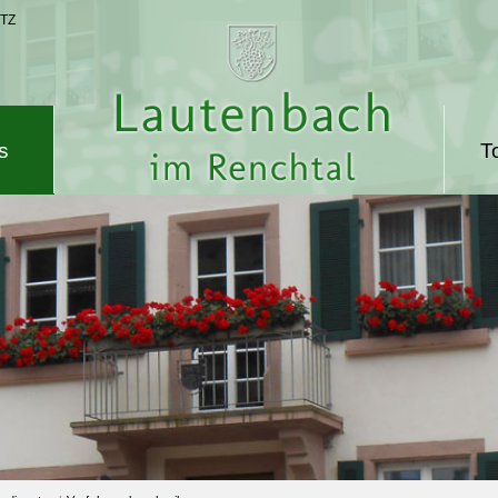
TZ
s
T