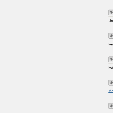
Un
ke
ke
Me