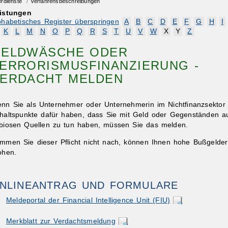
erdienste
/
Verfahrensbeschreibungen
istungen
phabetisches Register überspringen
A
B
C
D
E
F
G
H
I
K
L
M
N
O
P
Q
R
S
T
U
V
W
X
Y
Z
ELDWÄSCHE ODER
ERRORISMUSFINANZIERUNG -
ERDACHT MELDEN
nn Sie als Unternehmer oder Unternehmerin im Nichtfinanzsektor
haltspunkte dafür haben, dass Sie mit Geld oder Gegenständen a
biosen Quellen zu tun haben, müssen Sie das melden.
mmen Sie dieser Pflicht nicht nach, können Ihnen hohe Bußgelder
ohen.
NLINEANTRAG UND FORMULARE
Meldeportal der Financial Intelligence Unit (FIU)
Merkblatt zur Verdachtsmeldung