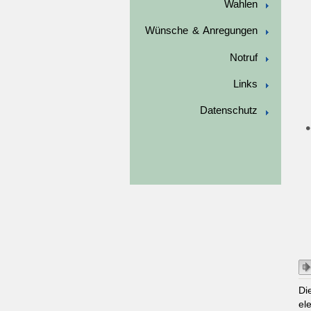
Wahlen
Wünsche & Anregungen
Notruf
Links
Datenschutz
Di
el