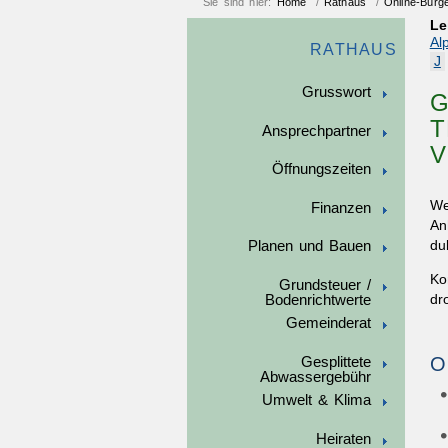
Sie sind hier:
Home
/
Rathaus
/
Online-Bürg
Le
Al
RATHAUS
J
Grusswort
G
T
Ansprechpartner
V
Öffnungszeiten
We
Finanzen
An
du
Planen und Bauen
Ko
Grundsteuer /
Bodenrichtwerte
dr
Gemeinderat
O
Gesplittete
Abwassergebühr
Umwelt & Klima
Heiraten