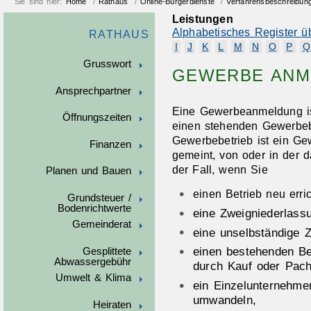
Sie sind hier:
Home
/
Rathaus
/
Online-Bürgerdienste
/
Verfahrensbeschreibun
Leistungen
Alphabetisches Register ü
RATHAUS
I
J
K
L
M
N
O
P
Q
Grusswort
GEWERBE ANM
Ansprechpartner
Eine Gewerbeanmeldung is
Öffnungszeiten
einen stehenden Gewerbeb
Gewerbebetrieb ist ein Gew
Finanzen
gemeint, von oder in der 
der Fall, wenn Sie
Planen und Bauen
einen Betrieb neu erri
Grundsteuer /
Bodenrichtwerte
eine Zweigniederlassu
Gemeinderat
eine unselbständige Z
einen bestehenden Be
Gesplittete
Abwassergebühr
durch Kauf oder Pach
Umwelt & Klima
ein Einzelunternehme
umwandeln,
Heiraten