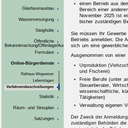
einen Betrieb aus de
Glasfaserausbau
Bereich einer andere
November 2025 ist ei
Wasserversorgung
bisher zuständigen B
Steighütte
Sie müssen Ihr Gewerbe 
Betriebs anmelden.
Die An
Öffentliche
sich um eine gewerbliche 
Bekanntmachung/Offenlage/Ausschreibungen
Formulare
Ausgenommen von einer 
Online-Bürgerdienste
Urproduktion (Viehzuc
und Fischerei)
Rathaus-Wegweiser
Freie Berufe (unter 
Lebenslagen
Steuerberater, Wirtsch
Verfahrensbeschreibungen
wissenschaftliche, kün
Statistik
Tätigkeiten)
Verwaltung eigenen 
Räum- und Streuplan
Der Zweck der Anmeldung 
Satzungen
zuständigen Behörden di