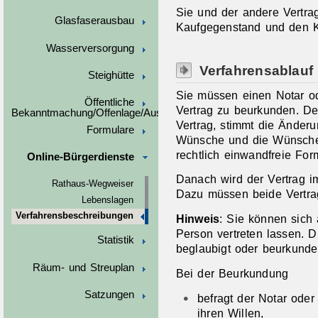
Sie und der andere Vertra
Glasfaserausbau
Kaufgegenstand und den Ka
Wasserversorgung
Verfahrensablauf
Steighütte
Sie müssen einen Notar od
Öffentliche
Vertrag zu beurkunden. Der
Bekanntmachung/Offenlage/Ausschreibungen
Vertrag, stimmt die Änder
Formulare
Wünsche und die Wünsche 
rechtlich einwandfreie For
Online-Bürgerdienste
Danach wird der Vertrag i
Rathaus-Wegweiser
Dazu müssen beide Vertrag
Lebenslagen
Verfahrensbeschreibungen
Hinweis
: Sie können sich
Person vertreten lassen. D
Statistik
beglaubigt oder beurkundet
Räum- und Streuplan
Bei der Beurkundung
Satzungen
befragt der Notar oder
ihren Willen,