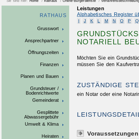
Sie sind hier:
Home
/
Rathaus
/
Online-Bürgerdienste
/
Verfahrensbeschreibun
Leistungen
Alphabetisches Register ü
RATHAUS
I
J
K
L
M
N
O
P
Q
Grusswort
GRUNDSTÜCKS
NOTARIELL BE
Ansprechpartner
Öffnungszeiten
Möchten Sie ein Grundstü
müssen Sie den Kaufvertra
Finanzen
Planen und Bauen
ZUSTÄNDIGE STE
Grundsteuer /
Bodenrichtwerte
ein Notar oder eine Notari
Gemeinderat
Gesplittete
LEISTUNGSDETAI
Abwassergebühr
Umwelt & Klima
Voraussetzungen
Heiraten