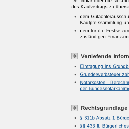
Der Notar oder die Notarin 
des Kaufvertrags zu über
dem Gutachterausschu
Kaufpreissammlung u
dem für die Festsetzu
zuständigen Finanzamt
Vertiefende Infor
Eintragung ins Grund
Grunderwerbsteuer za
Notarkosten - Berechn
der Bundesnotarkamm
Rechtsgrundlage
§ 311b Absatz 1 Bürge
§§ 433 ff. Bürgerlich