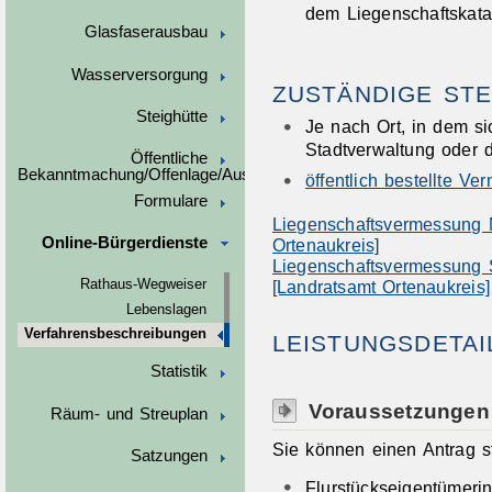
dem Liegenschaftskata
Glasfaserausbau
Wasserversorgung
ZUSTÄNDIGE STE
Steighütte
Je nach Ort, in dem si
Stadtverwaltung oder 
Öffentliche
Bekanntmachung/Offenlage/Ausschreibungen
öffentlich bestellte V
Formulare
Liegenschaftsvermessung 
Online-Bürgerdienste
Ortenaukreis]
Liegenschaftsvermessung 
Rathaus-Wegweiser
[Landratsamt Ortenaukreis]
Lebenslagen
Verfahrensbeschreibungen
LEISTUNGSDETAI
Statistik
Voraussetzungen
Räum- und Streuplan
Sie können einen Antrag s
Satzungen
Flurstückseigentümerin