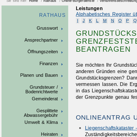
Sie sind hier:
Home
/
Rathaus
/
Online-Bürgerdienste
/
Verfahrensbeschreibun
Leistungen
Alphabetisches Register ü
RATHAUS
I
J
K
L
M
N
O
P
Q
Grusswort
GRUNDSTÜCKS
GRENZFESTST
Ansprechpartner
BEANTRAGEN
Öffnungszeiten
Finanzen
Sie möchten Ihr Grundstü
anderen Gründen eine gen
Planen und Bauen
Grundstücksgrenzen? Dan
vermessen lassen.
Die Er
Grundsteuer /
in das Liegenschaftskatas
Bodenrichtwerte
der Grenzpunkte genau fes
Gemeinderat
Gesplittete
Abwassergebühr
ONLINEANTRAG 
Umwelt & Klima
Liegenschaftskataster 
Zuständigkeitsbereich
Heiraten