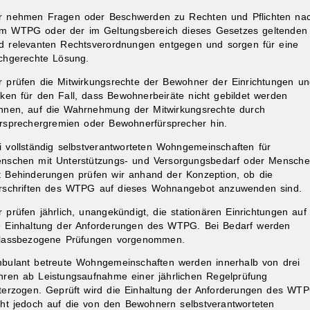
r nehmen Fragen oder Beschwerden zu Rechten und Pflichten na
m WTPG oder der im Geltungsbereich dieses Gesetzes geltenden
d relevanten Rechtsverordnungen entgegen und sorgen für eine
chgerechte Lösung.
r prüfen die Mitwirkungsrechte der Bewohner der Einrichtungen u
rken für den Fall, dass Bewohnerbeiräte nicht gebildet werden
nnen, auf die Wahrnehmung der Mitwirkungsrechte durch
rsprechergremien oder Bewohnerfürsprecher hin.
i vollständig selbstverantworteten Wohngemeinschaften für
nschen mit Unterstützungs- und Versorgungsbedarf oder Mensch
t Behinderungen prüfen wir anhand der Konzeption, ob die
rschriften des WTPG auf dieses Wohnangebot anzuwenden sind.
r prüfen jährlich, unangekündigt, die stationären Einrichtungen auf
e Einhaltung der Anforderungen des WTPG. Bei Bedarf werden
lassbezogene Prüfungen vorgenommen.
bulant betreute Wohngemeinschaften werden innerhalb von drei
hren ab Leistungsaufnahme einer jährlichen Regelprüfung
terzogen. Geprüft wird die Einhaltung der Anforderungen des WTP
cht jedoch auf die von den Bewohnern selbstverantworteten