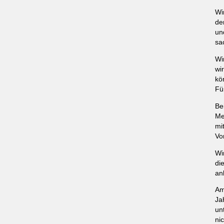
Wi
de
un
sa
Wi
wi
kö
Fü
Be
Me
mi
Vo
Wi
di
an
Am
Ja
un
ni