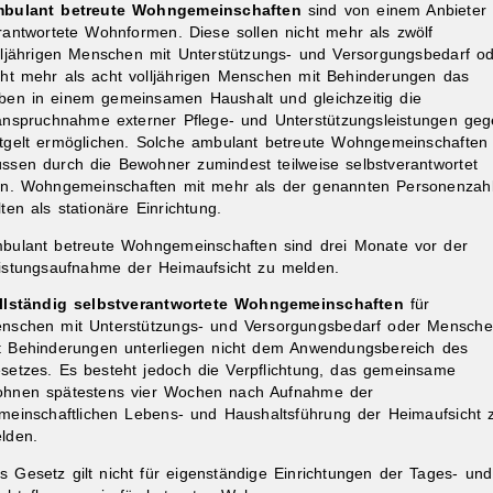
bulant betreute Wohngemeinschaften
sind von einem Anbieter
rantwortete Wohnformen. Diese sollen nicht mehr als zwölf
lljährigen Menschen mit Unterstützungs- und Versorgungsbedarf o
cht mehr als acht volljährigen Menschen mit Behinderungen das
ben in einem gemeinsamen Haushalt und gleichzeitig die
anspruchnahme externer Pflege- und Unterstützungsleistungen ge
tgelt ermöglichen. Solche ambulant betreute Wohngemeinschaften
ssen durch die Bewohner zumindest teilweise selbstverantwortet
in. Wohngemeinschaften mit mehr als der genannten Personenzah
lten als stationäre Einrichtung.
bulant betreute Wohngemeinschaften sind drei Monate vor der
istungsaufnahme der Heimaufsicht zu melden.
llständig selbstverantwortete Wohngemeinschaften
für
nschen mit Unterstützungs- und Versorgungsbedarf oder Mensch
t Behinderungen unterliegen nicht dem Anwendungsbereich des
setzes. Es besteht jedoch die Verpflichtung, das gemeinsame
hnen spätestens vier Wochen nach Aufnahme der
meinschaftlichen Lebens- und Haushaltsführung der Heimaufsicht 
lden.
s Gesetz gilt nicht für eigenständige Einrichtungen der Tages- und