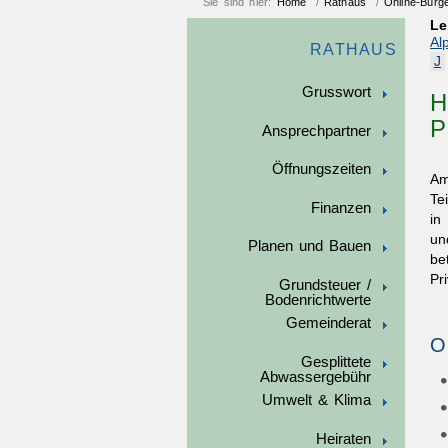
Sie sind hier:
Home
/
Rathaus
/
Online-Bürg
Le
Al
RATHAUS
J
Grusswort
H
P
Ansprechpartner
Öffnungszeiten
Am
Te
Finanzen
in
un
Planen und Bauen
be
Pr
Grundsteuer /
Bodenrichtwerte
Gemeinderat
O
Gesplittete
Abwassergebühr
Umwelt & Klima
Heiraten