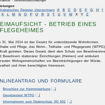
erdienste
/
Verfahrensbeschreibungen
istungen
phabetisches Register überspringen
A
B
C
D
E
F
G
H
I
K
L
M
N
O
P
Q
R
S
T
U
V
W
X
Y
Z
EIMAUFSICHT - BETRIEB EINES
FLEGEHEIMES
 31. Mai 2014 ist das Gesetz für unterstützende Wohnformen,
ilhabe und Pflege, das Wohn-, Teilhabe- und Pflegegesetz (WTPG)
 Kraft getreten. Dieses Gesetz dient dem Schutz von Bewohnerinn
d Bewohnern stationärer Einrichtungen (Heimen) und ambulant
treuten Wohngemeinschaften vor Beeinträchtigungen der Würde,
ivatheit und ihren berechtigten Interessen.
NLINEANTRAG UND FORMULARE
Broschüre zur Heimmitwirkung
Gesetzestext WTPG
Informationen zum Datenschutz SG 502