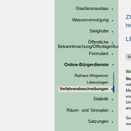
Glasfaserausbau
Z
Wasserversorgung
He
Steighütte
L
Öffentliche
Bekanntmachung/Offenlage/Ausschre
Formulare
Online-Bürgerdienste
Wo
Rathaus-Wegweiser
St
Lebenslagen
mi
Verfahrensbeschreibungen
Me
vo
Statistik
Un
an
Räum- und Streuplan
So
Satzungen
vo