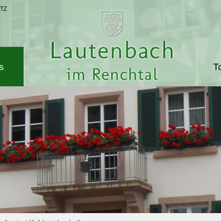
TZ
s
T