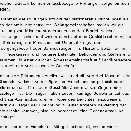
reiche. Danach können anlassbezogene Prüfungen vorgenommen
rden.
 Rahmen der Prüfungen sowohl der stationären Einrichtungen als
ch der ambulant betreuten Wohngemeinschaften stellen wir die
nhaltung von Mindestanforderungen an den Betrieb solcher
nrichtungen sicher und wirken damit auf eine Qualitätssicherung be
r Betreuung von Menschen mit Unterstützungs- und
rsorgungsbedarf oder Behinderungen hin. Hierzu arbeiten wir mit
n Pflegekassen, und weiterer beteiligter Behörden und Stellen eng
sammen. In einer örtlichen Arbeitsgemeinschaft auf Landkreiseben
hren wir den Vorsitz und die Geschäfte.
er unsere Prüfungen erstellen wir innerhalb von drei Monaten ein
üfbericht, welcher vom Träger der Einrichtung an gut sichtbarer
elle in seinen Büro- oder Geschäftsräumen auszuhängen oder
szulegen ist. Die Träger haben zudem künftige Bewohner auf das
cht zur Aushändigung einer Kopie des Berichtes hinzuweisen.
fern die Träger der Einrichtung zu einer anderen Bewertung der
chverhalte kommen, sind sie berechtigt, eine Gegendarstellung
izufügen.
rden bei einer Einrichtung Mängel festgestellt, wirken wir im