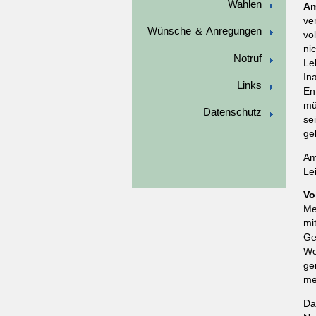
Wahlen
Am
ve
Wünsche & Anregungen
vo
ni
Notruf
Le
In
Links
En
mü
Datenschutz
se
ge
Am
Le
Vo
Me
mi
Ge
Wo
ge
me
Da