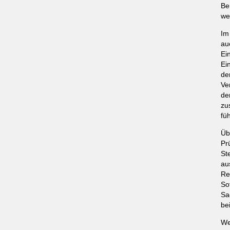
Be
we
Im
au
Ei
Ei
de
Ve
de
zu
fü
Üb
Pr
St
au
Re
So
Sa
be
We