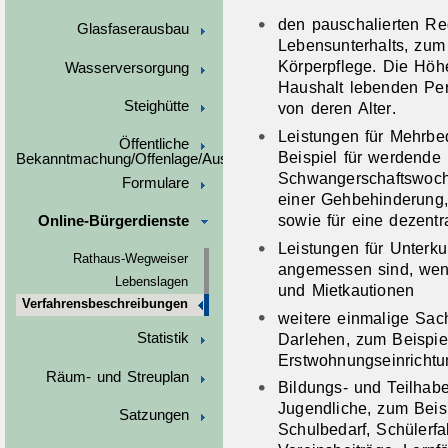
den pauschalierten Re
Glasfaserausbau
Lebensunterhalts
, zum
Körperpflege. Die Höh
Wasserversorgung
Haushalt lebenden Per
Steighütte
von deren Alter
.
Leistungen für Mehrbe
Öffentliche
Beispiel für werdende 
Bekanntmachung/Offenlage/Ausschreibungen
Schwangerschaftswoch
Formulare
einer Gehbehinderung,
sowie für eine dezent
Online-Bürgerdienste
Leistungen für Unterku
Rathaus-Wegweiser
angemessen sind
, we
Lebenslagen
und Mietkautionen
Verfahrensbeschreibungen
weitere einmalige Sac
Darlehen
, zum Beispie
Statistik
Erstwohnungseinrichtu
Räum- und Streuplan
Bildungs- und Teilhabe
Jugendliche
, zum Beis
Satzungen
Schulbedarf, Schülerfa