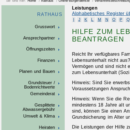
Sie sind hier:
Home
/
Rathaus
/
Online-Bürgerdienste
/
Verfahrensbeschreibun
Leistungen
Alphabetisches Register ü
RATHAUS
I
J
K
L
M
N
O
P
Q
Grusswort
HILFE ZUM LE
BEANTRAGEN
Ansprechpartner
Öffnungszeiten
Reicht Ihr verfügbares Fa
Lebensunterhalt nicht aus
Finanzen
Vermögen und sind nicht e
Planen und Bauen
zum Lebensunterhalt (Sozia
Hinweis
:
Sind Sie erwerbs
Grundsteuer /
Bodenrichtwerte
Voraussetzungen Anspruch
Gemeinderat
Hinweis: Wenn Sie die Reg
mindestens 18 Jahre alt u
Gesplittete
Abwassergebühr
sind, können Sie einen An
Umwelt & Klima
Grundsicherung im Alter 
Die Leistungen der Hilfe 
Heiraten