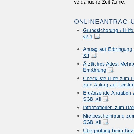
vergangene Zeiträume.
ONLINEANTRAG 
Grundsicherung / Hilf
v2.1
Antrag auf Erbringun
XII
Ärztliches Attest Mehr
Ernährung
Checkliste Hilfe zum 
zum Antrag auf Leist
Ergänzende Angaben z
SGB XII
Informationen zum Dat
Mietbescheinigung zu
SGB XII
Überprüfung beim Bez