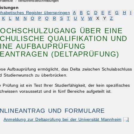
erdienste
/
Verfahrensbeschreibungen
istungen
phabetisches Register überspringen
A
B
C
D
E
F
G
H
I
K
L
M
N
O
P
Q
R
S
T
U
V
W
X
Y
Z
OCHSCHULZUGANG ÜBER EINE
CHULISCHE QUALIFIKATION UND
INE AUFBAUPRÜFUNG
EANTRAGEN (DELTAPRÜFUNG)
ese Aufbauprüfung ermöglicht, das Delta zwischen Schulabschluss
d Studienwunsch zu überbrücken.
e Prüfung ist ein Test Ihrer Studierfähigkeit, der kein spezifisches
chwissen voraussetzt und in fünf Bereiche aufgeteilt ist.
NLINEANTRAG UND FORMULARE
Anmeldung zur Deltaprüfung bei der Universität Mannheim