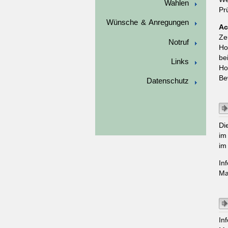
Wahlen
Pr
Wünsche & Anregungen
Ac
Ze
Notruf
Ho
be
Links
Ho
Be
Datenschutz
Di
im
im
In
Ma
In