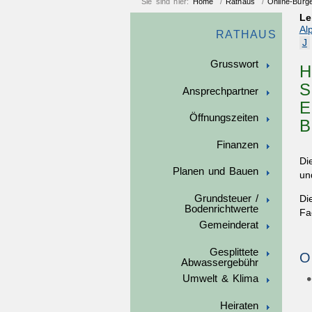
Sie sind hier:
Home
/
Rathaus
/
Online-Bürg
Le
Al
RATHAUS
J
Grusswort
H
S
Ansprechpartner
E
Öffnungszeiten
B
Finanzen
Di
Planen und Bauen
un
Grundsteuer /
Di
Bodenrichtwerte
Fa
Gemeinderat
Gesplittete
O
Abwassergebühr
Umwelt & Klima
Heiraten