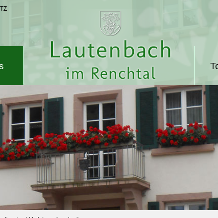
TZ
s
T