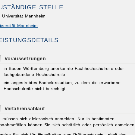
USTÄNDIGE STELLE
e Universität Mannheim
iversität Mannheim
EISTUNGSDETAILS
ibungen
Voraussetzungen
in Baden-Württemberg anerkannte Fachhochschulreife oder
fachgebundene Hochschulreife
ein angestrebtes Bachelorstudium, zu dem die erworbene
Hochschulreife nicht berechtigt
Verfahrensablauf
e müssen sich elektronisch anmelden.
Nur in bestimmten
snahmefällen können Sie sich schriftlich oder persönlich anmelden
nden Sie sich für Einzelheiten zum Prüfungstermin, Inhalt der