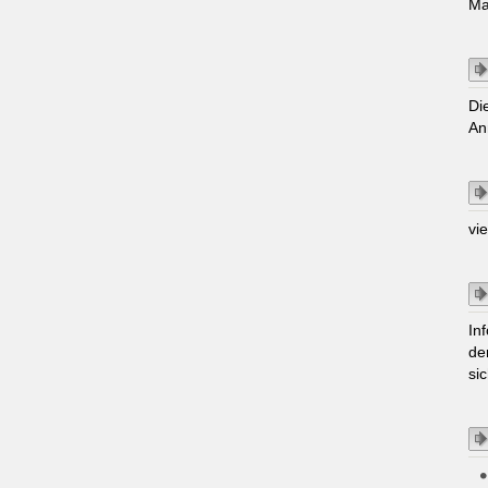
Ma
Di
An
vi
In
de
si