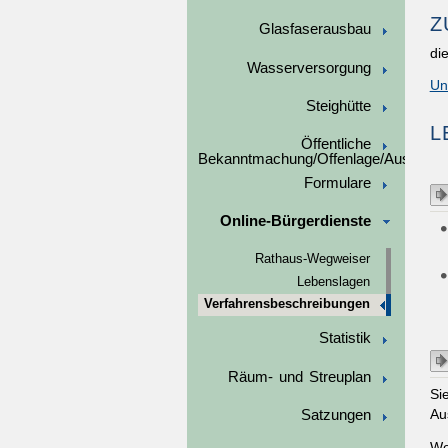
Z
Glasfaserausbau
di
Wasserversorgung
Un
Steighütte
L
Öffentliche
Bekanntmachung/Offenlage/Ausschre
Formulare
Online-Bürgerdienste
Rathaus-Wegweiser
Lebenslagen
Verfahrensbeschreibungen
Statistik
Räum- und Streuplan
Si
Au
Satzungen
We