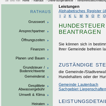
Sie sind hier:
Home
/
Rathaus
/
Online-Bürgerdienste
/
Verfahrensbeschreibun
Leistungen
Alphabetisches Register ü
RATHAUS
I
J
K
L
M
N
O
P
Q
Grusswort
HUNDESTEUER 
BEANTRAGEN
Ansprechpartner
Öffnungszeiten
Sie können sich in bestim
Ihrer Gemeinde befreien l
Finanzen
Planen und Bauen
ZUSTÄNDIGE STE
Grundsteuer /
Bodenrichtwerte
die Gemeinde-/Stadtverwa
Hundehalters oder der Hun
Gemeinderat
Gemeinde Lautenbach
Gesplittete
Sachgebiet Liegenschaften
Abwassergebühr
Umwelt & Klima
LEISTUNGSDETAI
Heiraten