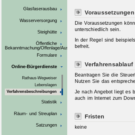
Glasfaserausbau
Voraussetzungen
Wasserversorgung
Die Voraussetzungen kön
unterschiedlich sein.
Steighütte
In der Regel sind beispie
Öffentliche
befreit.
Bekanntmachung/Offenlage/Ausschreibungen
Formulare
Verfahrensablauf
Online-Bürgerdienste
Beantragen Sie die Steuerb
Rathaus-Wegweiser
Nutzen Sie das entsprech
Lebenslagen
Je nach Angebot liegt es 
Verfahrensbeschreibungen
auch im Internet zum Down
Statistik
Räum- und Streuplan
Fristen
Satzungen
keine