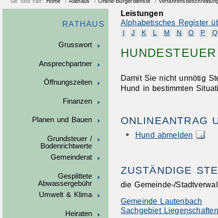
Sie sind hier:
Home
/
Rathaus
/
Online-Bürgerdienste
/
Verfahrensbeschreibun
Leistungen
Alphabetisches Register ü
RATHAUS
I
J
K
L
M
N
O
P
Q
Grusswort
HUNDESTEUER
Ansprechpartner
Damit Sie nicht unnötig S
Öffnungszeiten
Hund in bestimmten Situa
Finanzen
ONLINEANTRAG 
Planen und Bauen
Hund abmelden
Grundsteuer /
Bodenrichtwerte
Gemeinderat
ZUSTÄNDIGE STE
Gesplittete
Abwassergebühr
die Gemeinde-/Stadtverwal
Umwelt & Klima
Gemeinde Lautenbach
Sachgebiet Liegenschaften
Heiraten