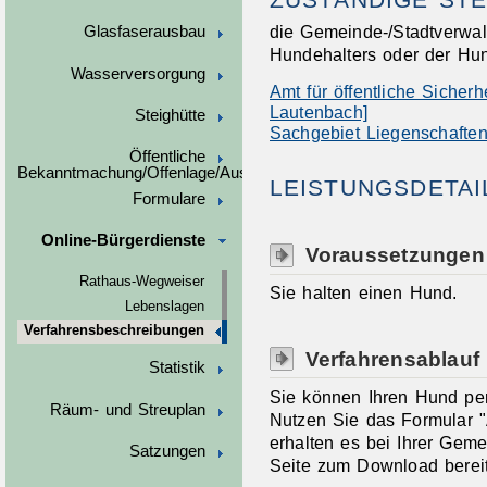
die Gemeinde-/Stadtverwa
Glasfaserausbau
Hundehalters oder der Hun
Wasserversorgung
Amt für öffentliche Siche
Lautenbach]
Steighütte
Sachgebiet Liegenschaften
Öffentliche
Bekanntmachung/Offenlage/Ausschreibungen
LEISTUNGSDETAI
Formulare
Online-Bürgerdienste
Voraussetzungen
Rathaus-Wegweiser
Sie halten einen Hund.
Lebenslagen
Verfahrensbeschreibungen
Verfahrensablauf
Statistik
Sie können Ihren Hund pers
Räum- und Streuplan
Nutzen Sie das Formular 
erhalten es bei Ihrer Geme
Satzungen
Seite zum Download bereit