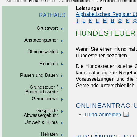
Sie sind hier:
Home
/
Rathaus
/
Online-Bürgerdienste
/
Verfahrensbeschreibun
Leistungen
Alphabetisches Register ü
RATHAUS
I
J
K
L
M
N
O
P
Q
Grusswort
HUNDESTEUER
Ansprechpartner
Wenn Sie einen Hund halt
Öffnungszeiten
Hundesteuer bezahlen.
Finanzen
Die Hundesteuer ist eine
kann dafür eigene Regelun
Planen und Bauen
Voraussetzungen und die 
Gemeinde unterschiedlich 
Grundsteuer /
Bodenrichtwerte
Gemeinderat
ONLINEANTRAG 
Gesplittete
Hund anmelden
Abwassergebühr
Umwelt & Klima
Heiraten
ZUSTÄNDIGE STE