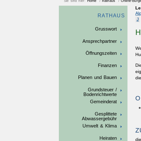
Sie sind hier:
Home
/
Rathaus
/
Online-Bürg
Le
Al
RATHAUS
J
Grusswort
H
Ansprechpartner
We
Öffnungszeiten
Hu
Finanzen
Di
ei
Planen und Bauen
di
Grundsteuer /
Bodenrichtwerte
O
Gemeinderat
Gesplittete
Abwassergebühr
Umwelt & Klima
Z
Heiraten
di