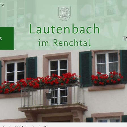
TZ
s
T