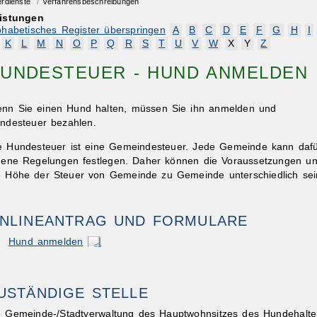
erdienste
/
Verfahrensbeschreibungen
istungen
phabetisches Register überspringen
A
B
C
D
E
F
G
H
I
K
L
M
N
O
P
Q
R
S
T
U
V
W
X
Y
Z
UNDESTEUER - HUND ANMELDEN
nn Sie einen Hund halten, müssen Sie ihn anmelden und
ndesteuer bezahlen.
e Hundesteuer ist eine Gemeindesteuer. Jede Gemeinde kann daf
gene Regelungen festlegen. Daher können die Voraussetzungen u
e Höhe der Steuer von Gemeinde zu Gemeinde unterschiedlich sei
NLINEANTRAG UND FORMULARE
Hund anmelden
USTÄNDIGE STELLE
e Gemeinde-/Stadtverwaltung des Hauptwohnsitzes des Hundehalte