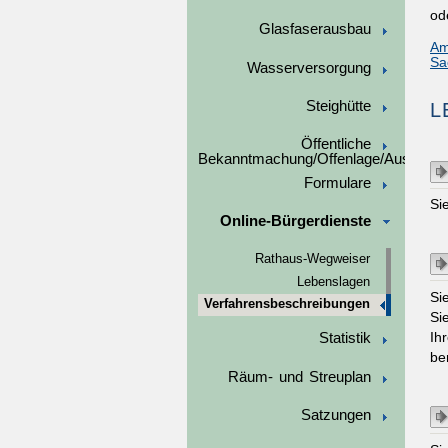
od
Glasfaserausbau
Am
Sa
Wasserversorgung
Steighütte
L
Öffentliche
Bekanntmachung/Offenlage/Ausschre
Formulare
Si
Online-Bürgerdienste
Rathaus-Wegweiser
Lebenslagen
Si
Verfahrensbeschreibungen
Si
Ih
Statistik
ber
Räum- und Streuplan
Satzungen