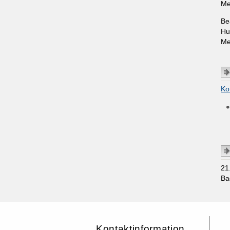
Me
Be
Hu
Me
Ko
21
Ba
Kontaktinformation