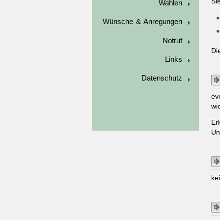
Si
Wahlen
Wünsche & Anregungen
Notruf
Di
Links
Datenschutz
ev
wi
Er
Un
ke