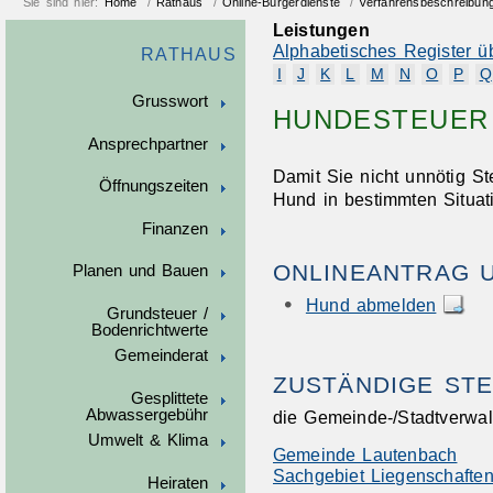
Sie sind hier:
Home
/
Rathaus
/
Online-Bürgerdienste
/
Verfahrensbeschreibun
Leistungen
Alphabetisches Register ü
RATHAUS
I
J
K
L
M
N
O
P
Q
Grusswort
HUNDESTEUER
Ansprechpartner
Damit Sie nicht unnötig S
Öffnungszeiten
Hund in bestimmten Situa
Finanzen
ONLINEANTRAG 
Planen und Bauen
Hund abmelden
Grundsteuer /
Bodenrichtwerte
Gemeinderat
ZUSTÄNDIGE STE
Gesplittete
Abwassergebühr
die Gemeinde-/Stadtverwal
Umwelt & Klima
Gemeinde Lautenbach
Sachgebiet Liegenschaften
Heiraten