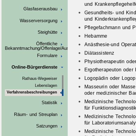
und Krankenpflegehelf
Glasfaserausbau
Gesundheits- und Kind
und Kinderkrankenpfle
Wasserversorgung
Pflegefachmann und Pf
Steighütte
Hebamme
Öffentliche
Anästhesie-und Operat
Bekanntmachung/Offenlage/Ausschreibungen
Diätassistenz
Formulare
Physiotherapeutin ode
Online-Bürgerdienste
Ergotherapeuton oder 
Logopädin oder Logo
Rathaus-Wegweiser
Lebenslagen
Masseurin oder Masse
oder medizinischer Ba
Verfahrensbeschreibungen
Medizinische Technolo
Statistik
für Funktionsdiagnosti
Räum- und Streuplan
Medizinische Technolo
für Laboratoriumsanaly
Satzungen
Medizinische Technolo