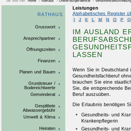
Sie sind hier:
Home
/
Rathaus
/
Online-Bürgerdienste
/
Verfahrensbeschreibun
Leistungen
Alphabetisches Register ü
RATHAUS
I
J
K
L
M
N
O
P
Q
Grusswort
IM AUSLAND 
BERUFSABSCH
Ansprechpartner
GESUNDHEITS
Öffnungszeiten
LASSEN
Finanzen
Wenn Sie in Deutschland 
Planen und Bauen
Gesundheitsfachberuf ohne
brauchen Sie eine staatlic
Grundsteuer /
Bodenrichtwerte
Sie, die entsprechende Be
Beruf auszuüben.
Gemeinderat
Die Erlaubnis benötigen Si
Gesplittete
Abwassergebühr
Gesundheits- und Kran
Umwelt & Klima
Krankenpflegerin
Heiraten
Gesundheits- und Kran