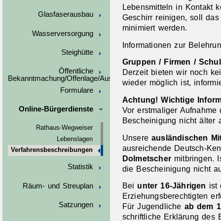
Lebensmitteln in Kontakt
Glasfaserausbau
Geschirr reinigen, soll da
minimiert werden.
Wasserversorgung
Informationen zur Belehru
Steighütte
Gruppen / Firmen / Schu
Öffentliche
Derzeit bieten wir noch ke
Bekanntmachung/Offenlage/Ausschreibungen
wieder möglich ist, informi
Formulare
Achtung! Wichtige Infor
Online-Bürgerdienste
Vor erstmaliger Aufnahme d
Bescheinigung nicht älter 
Rathaus-Wegweiser
Unsere
ausländischen Mi
Lebenslagen
ausreichende Deutsch-Ken
Verfahrensbeschreibungen
Dolmetscher
mitbringen. 
Statistik
die Bescheinigung nicht au
Bei
unter 16-Jährigen
ist 
Räum- und Streuplan
Erziehungsberechtigten erfo
Satzungen
Für Jugendliche
ab dem 1
schriftliche Erklärung des