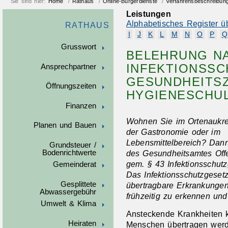
Sie sind hier:
Home
/
Rathaus
/
Online-Bürgerdienste
/
Verfahrensbeschreibun
Leistungen
Alphabetisches Register ü
RATHAUS
I
J
K
L
M
N
O
P
Q
Grusswort
BELEHRUNG NA
INFEKTIONSSC
Ansprechpartner
GESUNDHEITSZ
Öffnungszeiten
HYGIENESCHU
Finanzen
Wohnen Sie im Ortenaukrei
Planen und Bauen
der Gastronomie oder im
Lebensmittelbereich? Dan
Grundsteuer /
Bodenrichtwerte
des Gesundheitsamtes Offe
gem. § 43 Infektionsschut
Gemeinderat
Das Infektionsschutzgesetz
Gesplittete
übertragbare Erkrankunge
Abwassergebühr
frühzeitig zu erkennen und
Umwelt & Klima
Ansteckende Krankheiten 
Heiraten
Menschen übertragen werde