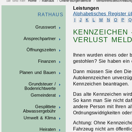
Sie sind hier:
Home
/
Rathaus
/
Online-Bürgerdienste
/
Verfahrensbeschreibun
Leistungen
Alphabetisches Register ü
RATHAUS
I
J
K
L
M
N
O
P
Q
Grusswort
KENNZEICHEN 
VERLUST MEL
Ansprechpartner
Öffnungszeiten
Ihnen wurden eines oder 
gestohlen? Sie haben ein 
Finanzen
Dann müssen Sie den Dieb
Planen und Bauen
Autokennzeichen unverzüg
Kennzeichen beantragen.
Grundsteuer /
Bodenrichtwerte
Das alte Kennzeichen wird 
Gemeinderat
So kann man Sie nicht daf
andere Person mit Ihren a
Gesplittete
Abwassergebühr
Ordnungswidrigkeiten oder 
Umwelt & Klima
Achtung: Ohne Kennzeichen
Fahrzeug nicht am öffentli
Heiraten