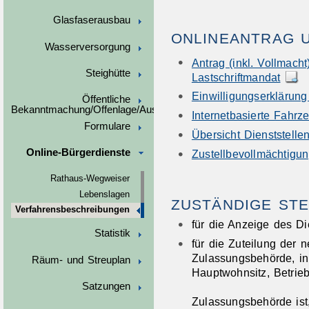
Glasfaserausbau
ONLINEANTRAG 
Wasserversorgung
Antrag (inkl. Vollmac
Steighütte
Lastschriftmandat
Einwilligungserklärung
Öffentliche
Bekanntmachung/Offenlage/Ausschreibungen
Internetbasierte Fahr
Formulare
Übersicht Dienststell
Online-Bürgerdienste
Zustellbevollmächtigu
Rathaus-Wegweiser
Lebenslagen
ZUSTÄNDIGE STE
Verfahrensbeschreibungen
für die Anzeige des Di
Statistik
für die Zuteilung der 
Zulassungsbehörde, in
Räum- und Streuplan
Hauptwohnsitz, Betrie
Satzungen
Zulassungsbehörde ist