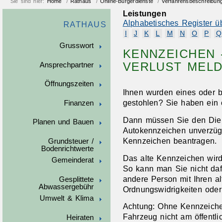
Sie sind hier:
Home
/
Rathaus
/
Online-Bürgerdienste
/
Verfahrensbeschreibun
Leistungen
Alphabetisches Register ü
RATHAUS
I
J
K
L
M
N
O
P
Q
Grusswort
KENNZEICHEN 
VERLUST MEL
Ansprechpartner
Öffnungszeiten
Ihnen wurden eines oder 
gestohlen? Sie haben ein 
Finanzen
Dann müssen Sie den Dieb
Planen und Bauen
Autokennzeichen unverzüg
Kennzeichen beantragen.
Grundsteuer /
Bodenrichtwerte
Das alte Kennzeichen wird 
Gemeinderat
So kann man Sie nicht daf
andere Person mit Ihren a
Gesplittete
Abwassergebühr
Ordnungswidrigkeiten oder 
Umwelt & Klima
Achtung: Ohne Kennzeichen
Fahrzeug nicht am öffentli
Heiraten