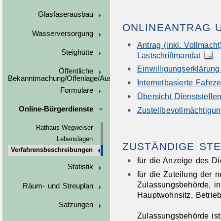
Glasfaserausbau
ONLINEANTRAG 
Wasserversorgung
Antrag (inkl. Vollmac
Steighütte
Lastschriftmandat
Einwilligungserklärung
Öffentliche
Bekanntmachung/Offenlage/Ausschreibungen
Internetbasierte Fahr
Formulare
Übersicht Dienststell
Online-Bürgerdienste
Zustellbevollmächtigu
Rathaus-Wegweiser
Lebenslagen
ZUSTÄNDIGE STE
Verfahrensbeschreibungen
für die Anzeige des Di
Statistik
für die Zuteilung der 
Zulassungsbehörde, in
Räum- und Streuplan
Hauptwohnsitz, Betrie
Satzungen
Zulassungsbehörde ist