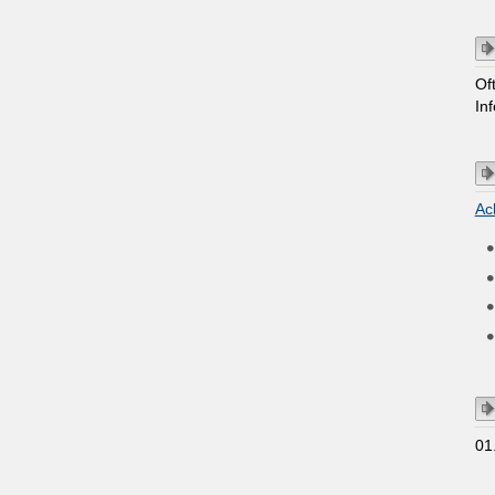
Of
In
Ac
01