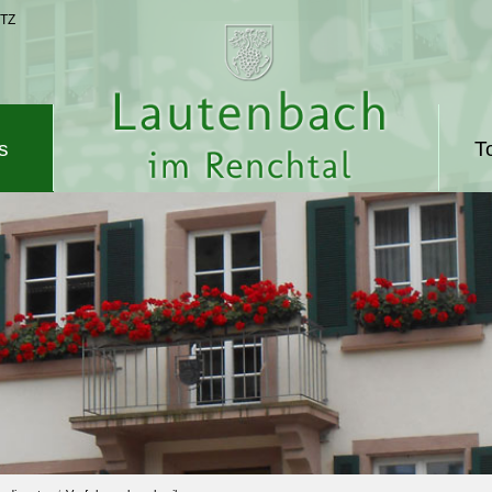
TZ
s
T