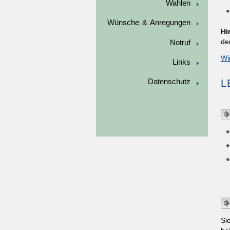
Wahlen
Wünsche & Anregungen
Hi
de
Notruf
Wi
Links
L
Datenschutz
Si