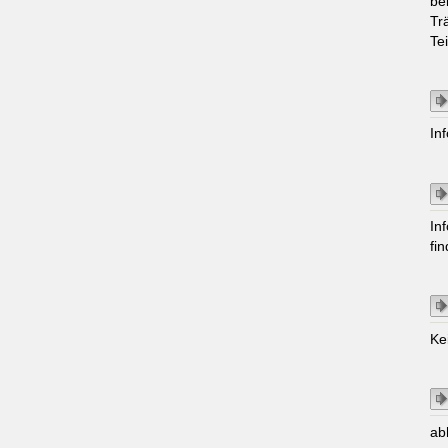
be
Tr
Te
In
In
fi
Ke
ab