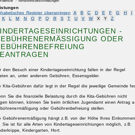
erdienste
/
Verfahrensbeschreibungen
istungen
phabetisches Register überspringen
A
B
C
D
E
F
G
H
I
K
L
M
N
O
P
Q
R
S
T
U
V
W
X
Y
Z
INDERTAGESEINRICHTUNGEN -
EBÜHRENERMÄSSIGUNG ODER G
BÜHRENBEFREIUNG B
ANTRAGEN
r den Besuch einer Kindertageseinrichtung fallen in der Regel
sten an, unter anderem Gebühren, Essensgelder.
e Kita-Gebühren dafür legt in der Regel die jeweilige Gemeinde fes
nn Sie die finanzielle Belastung durch die Kita-Gebühren nicht
agen können, können Sie beim örtlichen Jugendamt einen Antrag a
bührenermäßigung oder Gebührenbefreiung stellen.
e Gebührenermäßigung hängt z.B. von der Höhe Ihres Einkommen
. Sie ist für alle Arten von Kindertageseinrichtungen möglich, z.B.
nderkrippe, Kindergarten, Hort.