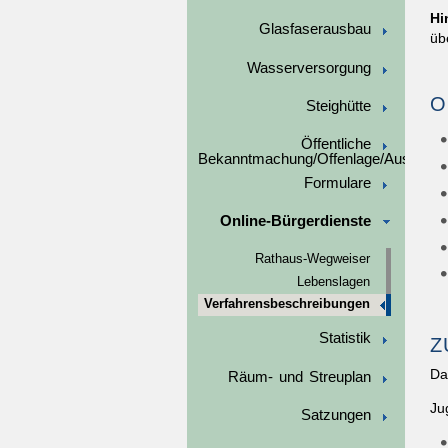
Hi
Glasfaserausbau
üb
Wasserversorgung
O
Steighütte
Öffentliche
Bekanntmachung/Offenlage/Ausschre
Formulare
Online-Bürgerdienste
Rathaus-Wegweiser
Lebenslagen
Verfahrensbeschreibungen
Statistik
Z
Da
Räum- und Streuplan
Ju
Satzungen