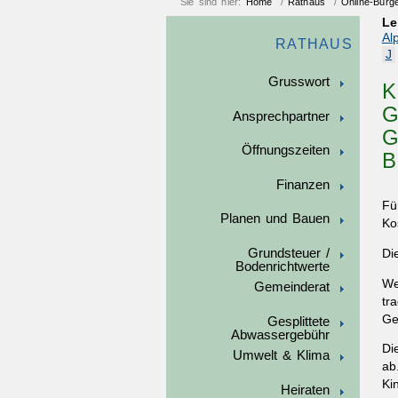
Sie sind hier:
Home
/
Rathaus
/
Online-Bürg
Le
Al
RATHAUS
J
Grusswort
K
G
Ansprechpartner
E
Öffnungszeiten
E
Finanzen
Fü
Planen und Bauen
Ko
Grundsteuer /
Di
Bodenrichtwerte
We
Gemeinderat
tr
Ge
Gesplittete
Abwassergebühr
Di
Umwelt & Klima
ab
Ki
Heiraten