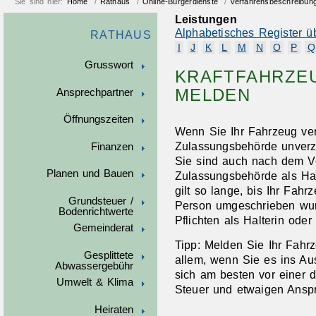
Sie sind hier:
Home
/
Rathaus
/
Online-Bürgerdienste
/
Verfahrensbeschreibun
Leistungen
Alphabetisches Register ü
RATHAUS
I
J
K
L
M
N
O
P
Q
Grusswort
KRAFTFAHRZEU
MELDEN
Ansprechpartner
Öffnungszeiten
Wenn Sie Ihr Fahrzeug ve
Zulassungsbehörde unverzü
Finanzen
Sie sind auch nach dem Ve
Planen und Bauen
Zulassungsbehörde als Hal
gilt so lange, bis Ihr Fah
Grundsteuer /
Person umgeschrieben wur
Bodenrichtwerte
Pflichten als Halterin oder 
Gemeinderat
Tipp:
Melden Sie Ihr Fahrz
Gesplittete
allem
, wenn Sie es ins Au
Abwassergebühr
sich am besten vor einer 
Umwelt & Klima
Steuer und etwaigen A
n
sp
Heiraten