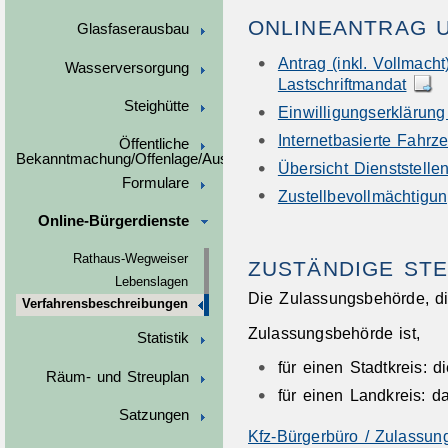
ONLINEANTRAG 
Glasfaserausbau
Antrag (inkl. Vollmac
Wasserversorgung
Lastschriftmandat
Steighütte
Einwilligungserklärung
Internetbasierte Fahr
Öffentliche
Bekanntmachung/Offenlage/Ausschreibungen
Übersicht Dienststell
Formulare
Zustellbevollmächtigu
Online-Bürgerdienste
Rathaus-Wegweiser
ZUSTÄNDIGE STE
Lebenslagen
Die Zulassungsbehörde, di
Verfahrensbeschreibungen
Zulassungsbehörde ist,
Statistik
für einen Stadtkreis: d
Räum- und Streuplan
für einen Landkreis: d
Satzungen
Kfz-Bürgerbüro / Zulassun