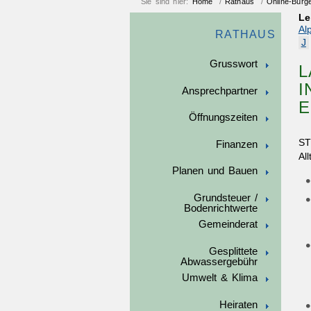
Sie sind hier:
Home
/
Rathaus
/
Online-Bürg
Le
Al
RATHAUS
J
Grusswort
L
I
Ansprechpartner
E
Öffnungszeiten
ST
Finanzen
Al
Planen und Bauen
Grundsteuer /
Bodenrichtwerte
Gemeinderat
Gesplittete
Abwassergebühr
Umwelt & Klima
Heiraten