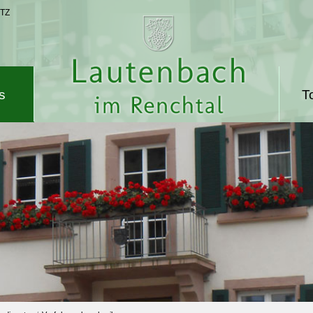
TZ
s
T