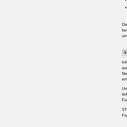
Di
be
um
In
au
Ne
er
Um
te
Fa
ST
Fa