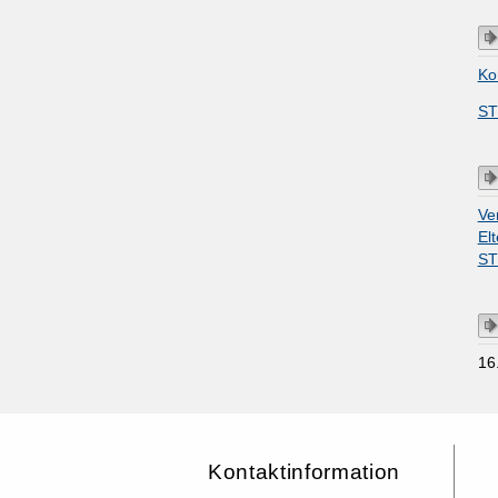
Ko
ST
Ve
El
ST
16
Kontaktinformation