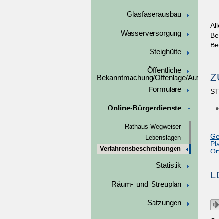
Glasfaserausbau
Al
Wasserversorgung
Be
Be
Steighütte
Öffentliche
Z
Bekanntmachung/Offenlage/Ausschre
Formulare
ST
Online-Bürgerdienste
Rathaus-Wegweiser
Ge
Lebenslagen
Pl
Verfahrensbeschreibungen
Or
Statistik
L
Räum- und Streuplan
Satzungen