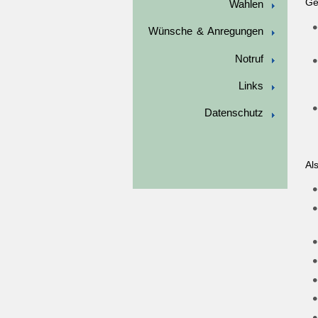
Ge
Wahlen
Wünsche & Anregungen
Notruf
Links
Datenschutz
Al