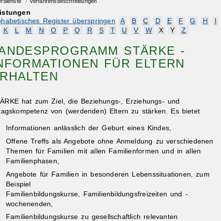
erdienste
/
Verfahrensbeschreibungen
istungen
phabetisches Register überspringen
A
B
C
D
E
F
G
H
I
K
L
M
N
O
P
Q
R
S
T
U
V
W
X
Y
Z
ANDESPROGRAMM STÄRKE -
NFORMATIONEN FÜR ELTERN
RHALTEN
ÄRKE hat zum Ziel, die Beziehungs-, Erziehungs- und
ltagskompetenz von (werdenden) Eltern zu stärken. Es bietet
Informationen anlässlich der Geburt eines Kindes,
Offene Treffs als Angebote ohne Anmeldung zu verschiedenen
Themen für Familien mit allen Familienformen und in allen
Familienphasen,
Angebote für Familien in besonderen Lebenssituationen, zum
Beispiel
Familienbildungskurse, Familienbildungsfreizeiten und -
wochenenden,
Familienbildungskurse zu gesellschaftlich relevanten