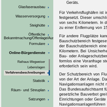
Geräts.
Glasfaserausbau
Für Verkehrsflughäfen ist
Wasserversorgung
festgesetzt.
Dieser umschl
von sechs Kilometern. In d
Steighütte
zu einer Entfernung von 1
Öffentliche
Für andere Flugplätze kan
Bekanntmachung/Offenlage/Ausschreibungen
Bauschutzbereich festgese
Formulare
der Bauschutzbereich eine
Kilometern. Bei Unsicherhe
Online-Bürgerdienste
Bau- oder Anlageschutzber
formlos eine Voranfrage s
Rathaus-Wegweiser
erforderlich sein wird.
Lebenslagen
Verfahrensbeschreibungen
Der Schutzbereich von Flu
von der Art der
Anlage. Da
Statistik
Navigationsanlagen nicht 
Das
Bundesauf
sichtsamt f
Räum- und Streuplan
gesetzliche Bauverbot gre
Einrichtungen oder Geräte
Satzungen
Navigationsanlagenführen