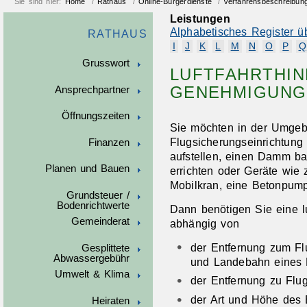
Sie sind hier:
Home
/
Rathaus
/
Online-Bürgerdienste
/
Verfahrensbeschreibun
Leistungen
Alphabetisches Register ü
RATHAUS
I
J
K
L
M
N
O
P
Q
Grusswort
LUFTFAHRTHIN
GENEHMIGUNG
Ansprechpartner
Öffnungszeiten
Sie möchten in der Umgebu
Flugsicherungseinrichtung 
Finanzen
aufstellen,
einen Damm b
Planen und Bauen
errichten oder
Geräte
wie z
Mobilkran, eine Betonpump
Grundsteuer /
Bodenrichtwerte
Dann benötigen Sie eine l
Gemeinderat
abhängig von
der Entfernung zum Fl
Gesplittete
Abwassergebühr
und Landebahn eines F
Umwelt & Klima
der Entfernung zu Flu
der Art und Höhe des
Heiraten