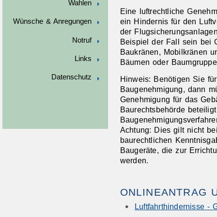
Wahlen
Eine luftrechtliche Geneh
ein Hindernis für den Luft
Wünsche & Anregungen
der Flugsicherungsanlage
Notruf
Beispiel der Fall sein be
Baukränen, Mobilkränen un
Links
Bäumen oder Baumgruppe
Datenschutz
Hinweis:
Benötigen Sie für
Baugenehmigung, dann müss
Genehmigung für das Gebä
Baurechtsbehörde
beteili
Baugenehmigungsverfahre
Achtung:
Dies gilt nicht b
baurechtlichen
Kenntnisgab
Baugeräte, die zur Errich
werden
.
ONLINEANTRAG 
Luftfahrthindernisse 