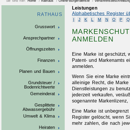
Sie sind hier:
Home
/
Rathaus
/
Online-Bürgerdienste
/
Verfahrensbeschreibun
Leistungen
Alphabetisches Register ü
RATHAUS
I
J
K
L
M
N
O
P
Q
Grusswort
MARKENSCHUT
ANMELDEN
Ansprechpartner
Öffnungszeiten
Eine Marke ist geschützt,
Patent- und Markenamts ei
Finanzen
anmelden.
Planen und Bauen
Wenn Sie eine Marke eint
alleinige Recht, die Marke
Grundsteuer /
Bodenrichtwerte
Dienstleistungen zu benut
Gemeinderat
jederzeit verkaufen, veräu
sogenannte Markenlizenz, 
Gesplittete
Abwassergebühr
Eine Marke ist unbegrenzt
Umwelt & Klima
Register gelöscht, wenn S
mehr zahlen, die nach jewe
Heiraten