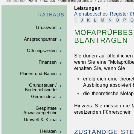
Sie sind hier:
Home
/
Rathaus
/
Online-Bürgerdienste
/
Verfahrensbeschreibun
Leistungen
Alphabetisches Register ü
RATHAUS
I
J
K
L
M
N
O
P
Q
Grusswort
MOFAPRÜFBES
BEANTRAGEN
Ansprechpartner
Öffnungszeiten
Sie dürfen auf öffentliche
wenn Sie eine "Mofaprüfbe
Finanzen
erhalten Sie, wenn Sie
Planen und Bauen
erfolgreich eine theor
Ausbildung absolviert
Grundsteuer /
Bodenrichtwerte
die theoretische Mofa
Gemeinderat
Hinweis:
Sie müssen die M
Gesplittete
ersetzenden Führerschein
Abwassergebühr
Umwelt & Klima
ZUSTÄNDIGE STE
Heiraten