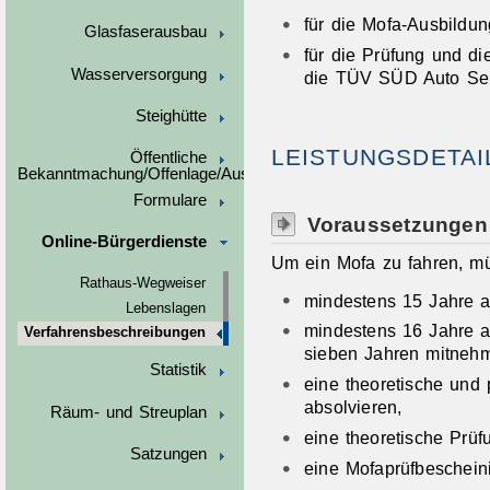
für die Mofa-Ausbildun
Glasfaserausbau
für die Prüfung und di
Wasserversorgung
die TÜV SÜD Auto Se
Steighütte
LEISTUNGSDETAI
Öffentliche
Bekanntmachung/Offenlage/Ausschreibungen
Formulare
Voraussetzungen
Online-Bürgerdienste
Um ein Mofa zu fahren, m
Rathaus-Wegweiser
mindestens 15 Jahre al
Lebenslagen
mindestens 16 Jahre al
Verfahrensbeschreibungen
sieben Jahren mitneh
Statistik
eine theoretische und
absolvieren,
Räum- und Streuplan
eine theoretische Prü
Satzungen
eine Mofaprüfbeschein