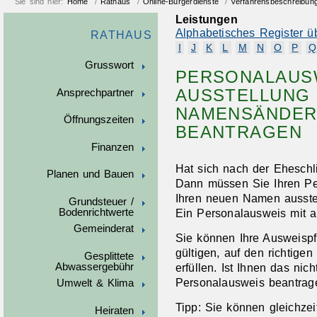
Sie sind hier:
Home
/
Rathaus
/
Online-Bürgerdienste
/
Verfahrensbeschreibun
Leistungen
Alphabetisches Register ü
RATHAUS
I
J
K
L
M
N
O
P
Q
Grusswort
PERSONALAUSW
AUSSTELLUNG
Ansprechpartner
NAMENSÄNDERU
Öffnungszeiten
BEANTRAGEN
Finanzen
Hat sich nach der Ehesch
Planen und Bauen
Dann müssen Sie Ihren Per
Ihren neuen Namen ausstel
Grundsteuer /
Bodenrichtwerte
Ein Personalausweis mit a
Gemeinderat
Sie können Ihre Ausweispf
gültigen, auf den richtig
Gesplittete
Abwassergebühr
erfüllen.
Ist Ihnen das nic
Personalausweis beantrag
Umwelt & Klima
Tipp:
Sie können gleichzeit
Heiraten