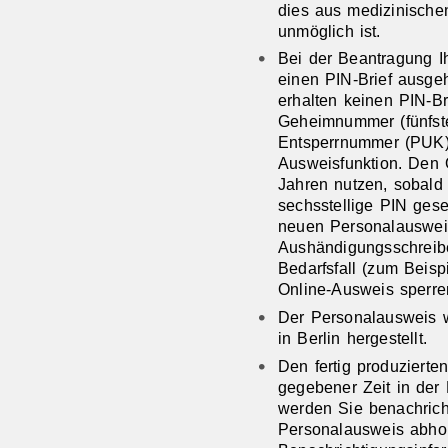
dies aus medizinische
unmöglich ist.
Bei
der Beantragung
I
einen PIN-Brief
ausgeh
erhalten keinen PIN-Bri
Geheimnummer
(fünfs
Entsperrnummer (PUK
Ausweisfunktion.
Den 
Jahren nutzen, sobald 
sechsstellige PIN gese
neuen Personalausweis
Aushändigungsschreib
Bedarfsfall (zum Beis
Online-Ausweis sperr
Der Personalausweis w
in Berlin hergestellt.
Den fertig produziert
gegebener Zeit in der
werden Sie benachricht
Personalausweis abho