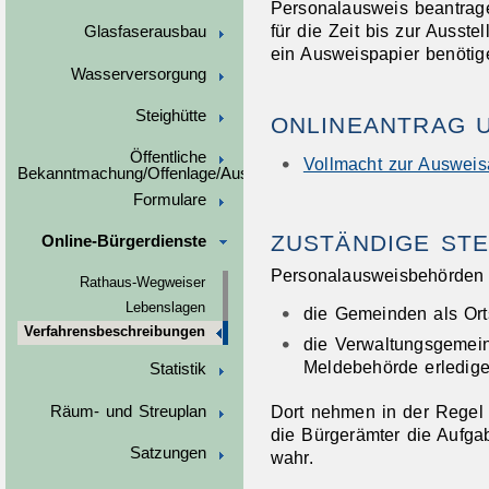
Personalausweis beantrage
für die Zeit bis zur Auss
Glasfaserausbau
ein Ausweispapier benötig
Wasserversorgung
Steighütte
ONLINEANTRAG 
Öffentliche
Vollmacht zur Auswei
Bekanntmachung/Offenlage/Ausschreibungen
Formulare
ZUSTÄNDIGE STE
Online-Bürgerdienste
Personalausweisbehörden 
Rathaus-Wegweiser
Lebenslagen
die Gemeinden als Ort
Verfahrensbeschreibungen
die Verwaltungsgemein
Meldebehörde erledigen
Statistik
Dort nehmen in der Regel
Räum- und Streuplan
die Bürgerämter die Aufg
Satzungen
wahr.