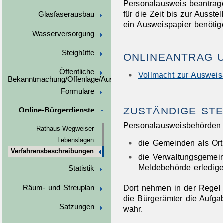
Personalausweis beantrage
für die Zeit bis zur Auss
Glasfaserausbau
ein Ausweispapier benötig
Wasserversorgung
Steighütte
ONLINEANTRAG 
Öffentliche
Vollmacht zur Auswei
Bekanntmachung/Offenlage/Ausschreibungen
Formulare
ZUSTÄNDIGE STE
Online-Bürgerdienste
Personalausweisbehörden 
Rathaus-Wegweiser
Lebenslagen
die Gemeinden als Ort
Verfahrensbeschreibungen
die Verwaltungsgemein
Meldebehörde erledigen
Statistik
Dort nehmen in der Regel
Räum- und Streuplan
die Bürgerämter die Aufg
Satzungen
wahr.