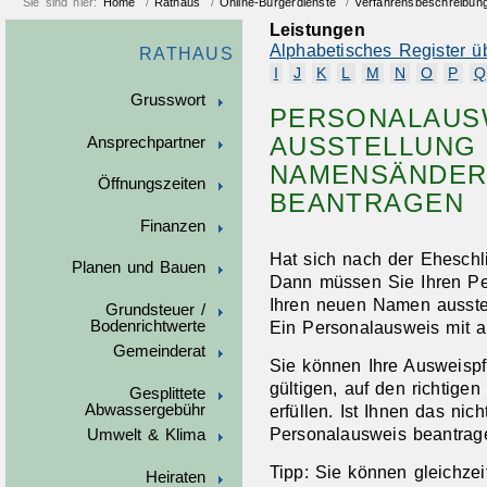
Sie sind hier:
Home
/
Rathaus
/
Online-Bürgerdienste
/
Verfahrensbeschreibun
Leistungen
Alphabetisches Register ü
RATHAUS
I
J
K
L
M
N
O
P
Q
Grusswort
PERSONALAUSW
AUSSTELLUNG
Ansprechpartner
NAMENSÄNDERU
Öffnungszeiten
BEANTRAGEN
Finanzen
Hat sich nach der Ehesch
Planen und Bauen
Dann müssen Sie Ihren Per
Ihren neuen Namen ausstel
Grundsteuer /
Bodenrichtwerte
Ein Personalausweis mit a
Gemeinderat
Sie können Ihre Ausweispf
gültigen, auf den richtig
Gesplittete
Abwassergebühr
erfüllen.
Ist Ihnen das nic
Personalausweis beantrag
Umwelt & Klima
Tipp:
Sie können gleichzeit
Heiraten