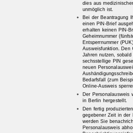
dies aus medizinische
unmöglich ist.
Bei
der Beantragung
I
einen PIN-Brief
ausgeh
erhalten keinen PIN-Bri
Geheimnummer
(fünfs
Entsperrnummer (PUK
Ausweisfunktion.
Den 
Jahren nutzen, sobald 
sechsstellige PIN gese
neuen Personalausweis
Aushändigungsschreib
Bedarfsfall (zum Beis
Online-Ausweis sperr
Der Personalausweis w
in Berlin hergestellt.
Den fertig produziert
gegebener Zeit in der
werden Sie benachricht
Personalausweis abho