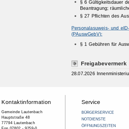
§ 6
Gültigkeitsdauer d
Beantragung; räumlic
§ 27
Pflichten des Au
Personalasuweis- und eID
(PAuswGebV):
§ 1 Gebühren für Aus
Freigabevermerk
28.07.2026 Innenminister
Kontaktinformation
Service
Gemeinde Lautenbach
BÜRGERSERVICE
Hauptstraße 48
NOTDIENSTE
77794 Lautenbach
ÖFFNUNGSZEITEN
Fon 07802 - 9259-0