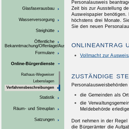
Personalausweis beantrage
Zeit bis zur Ausstellung 
Glasfaserausbau
Ausweispapier benötigen. 
Wasserversorgung
höchstens drei Monate. Si
Sie den neuen Personalau
Steighütte
Öffentliche
ONLINEANTRAG 
Bekanntmachung/Offenlage/Ausschreibungen
Formulare
Vollmacht zur Auswei
Online-Bürgerdienste
Rathaus-Wegweiser
ZUSTÄNDIGE STE
Lebenslagen
Personalausweisbehörden 
Verfahrensbeschreibungen
die Gemeinden als Ort
Statistik
die Verwaltungsgemein
Räum- und Streuplan
Meldebehörde erledigen
Satzungen
Dort nehmen in der Regel
die Bürgerämter die Aufg