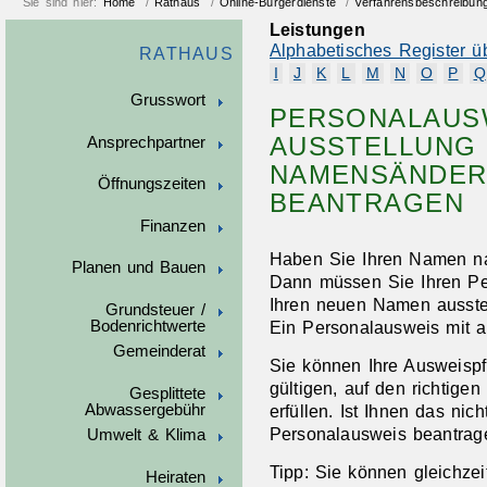
Sie sind hier:
Home
/
Rathaus
/
Online-Bürgerdienste
/
Verfahrensbeschreibun
Leistungen
Alphabetisches Register ü
RATHAUS
I
J
K
L
M
N
O
P
Q
Grusswort
PERSONALAUSW
AUSSTELLUNG
Ansprechpartner
NAMENSÄNDER
Öffnungszeiten
BEANTRAGEN
Finanzen
Haben Sie Ihren Namen n
Planen und Bauen
Dann müssen Sie Ihren Pe
Ihren neuen Namen ausstel
Grundsteuer /
Bodenrichtwerte
Ein Personalausweis mit al
Gemeinderat
Sie können Ihre Ausweispf
gültigen, auf den richtig
Gesplittete
Abwassergebühr
erfüllen.
Ist Ihnen das nic
Personalausweis beantrag
Umwelt & Klima
Tipp:
Sie können gleichzeit
Heiraten