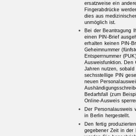
ersatzweise ein ande
Fingerabdrücke werde
dies aus medizinische
unmöglich ist.
Bei
der Beantragung
I
einen PIN-Brief
ausgeh
erhalten keinen PIN-Bri
Geheimnummer
(fünfs
Entsperrnummer (PUK
Ausweisfunktion.
Den 
Jahren nutzen, sobald 
sechsstellige PIN gese
neuen Personalausweis
Aushändigungsschreib
Bedarfsfall (zum Beis
Online-Ausweis sperr
Der Personalausweis w
in Berlin hergestellt.
Den fertig produziert
gegebener Zeit in der