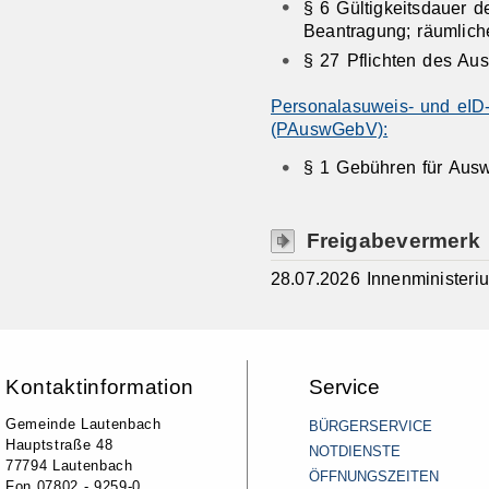
§ 6
Gültigkeitsdauer d
Beantragung; räumlic
§ 27
Pflichten des Au
Personalasuweis- und eID
(PAuswGebV):
§ 1 Gebühren für Aus
Freigabevermerk
28.07.2026 Innenminister
Kontaktinformation
Service
Gemeinde Lautenbach
BÜRGERSERVICE
Hauptstraße 48
NOTDIENSTE
77794 Lautenbach
ÖFFNUNGSZEITEN
Fon 07802 - 9259-0