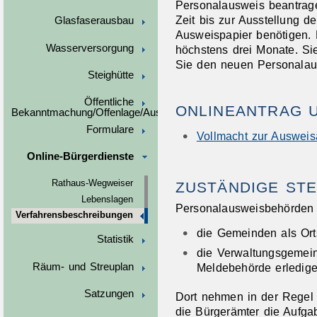
Personalausweis beantrage
Zeit bis zur Ausstellung 
Glasfaserausbau
Ausweispapier benötigen. 
Wasserversorgung
höchstens drei Monate. Si
Sie den neuen Personalau
Steighütte
Öffentliche
ONLINEANTRAG 
Bekanntmachung/Offenlage/Ausschreibungen
Formulare
Vollmacht zur Auswei
Online-Bürgerdienste
Rathaus-Wegweiser
ZUSTÄNDIGE STE
Lebenslagen
Personalausweisbehörden 
Verfahrensbeschreibungen
die Gemeinden als Ort
Statistik
die Verwaltungsgemein
Räum- und Streuplan
Meldebehörde erledigen
Satzungen
Dort nehmen in der Regel
die Bürgerämter die Aufg