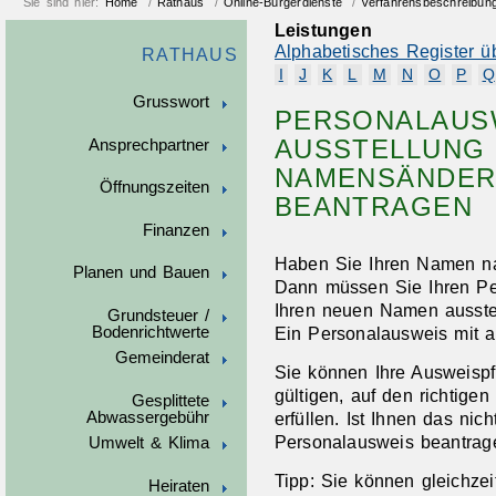
Sie sind hier:
Home
/
Rathaus
/
Online-Bürgerdienste
/
Verfahrensbeschreibun
Leistungen
Alphabetisches Register ü
RATHAUS
I
J
K
L
M
N
O
P
Q
Grusswort
PERSONALAUSW
AUSSTELLUNG
Ansprechpartner
NAMENSÄNDER
Öffnungszeiten
BEANTRAGEN
Finanzen
Haben Sie Ihren Namen n
Planen und Bauen
Dann müssen Sie Ihren Pe
Ihren neuen Namen ausstel
Grundsteuer /
Bodenrichtwerte
Ein Personalausweis mit al
Gemeinderat
Sie können Ihre Ausweispf
gültigen, auf den richtig
Gesplittete
Abwassergebühr
erfüllen.
Ist Ihnen das nic
Personalausweis beantrag
Umwelt & Klima
Tipp:
Sie können gleichzeit
Heiraten