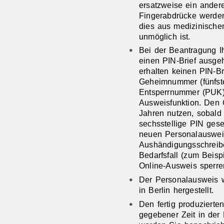
ersatzweise ein ande
Fingerabdrücke werde
dies aus medizinische
unmöglich ist.
Bei
der Beantragung
I
einen PIN-Brief
ausgeh
erhalten keinen PIN-Bri
Geheimnummer
(fünfs
Entsperrnummer (PUK
Ausweisfunktion.
Den 
Jahren nutzen, sobald 
sechsstellige PIN gese
neuen Personalausweis
Aushändigungsschreib
Bedarfsfall (zum Beis
Online-Ausweis sperr
Der Personalausweis w
in Berlin hergestellt.
Den fertig produziert
gegebener Zeit in der