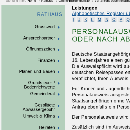
Sie sind hier:
Home
/
Rathaus
/
Online-Bürgerdienste
/
Verfahrensbeschreibun
Leistungen
Alphabetisches Register ü
RATHAUS
I
J
K
L
M
N
O
P
Q
Grusswort
PERSONALAUS
ODER NACH A
Ansprechpartner
Öffnungszeiten
Deutsche Staatsangehörige
16. Lebensjahres einen gü
Finanzen
Die Ausweispflicht wird a
Planen und Bauen
deutschen Reisepasses erf
verpflichtet, Ihren Ausweis
Grundsteuer /
Bodenrichtwerte
Für Kinder und Jugendliche
Gemeinderat
Personalausweis ausgeste
Staatsangehörigen ohne W
Gesplittete
Antrag ebenfalls ein Pers
Abwassergebühr
Umwelt & Klima
Der Personalausweis wird 
Zusätzlich sind im Ausweis
Heiraten