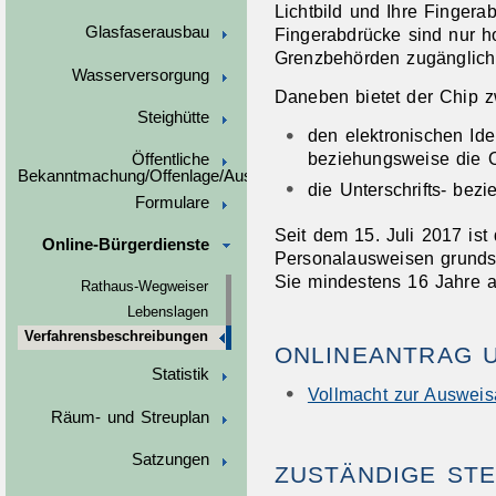
Lichtbild und Ihre Fingera
Glasfaserausbau
Fingerabdrücke sind nur ho
Grenzbehörden zugänglich
Wasserversorgung
Daneben bietet der Chip z
Steighütte
den elektronischen Ide
beziehungsweise die O
Öffentliche
Bekanntmachung/Offenlage/Ausschreibungen
die Unterschrifts- bez
Formulare
Seit dem 15. Juli 2017 ist 
Online-Bürgerdienste
Personalausweisen grundsä
Sie mindestens 16 Jahre al
Rathaus-Wegweiser
Lebenslagen
Verfahrensbeschreibungen
ONLINEANTRAG 
Statistik
Vollmacht zur Auswei
Räum- und Streuplan
Satzungen
ZUSTÄNDIGE STE