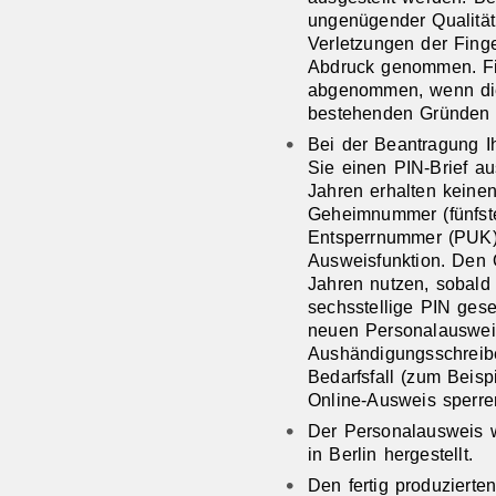
ungenügender Qualität
Verletzungen der Fing
Abdruck genommen. Fi
abgenommen, wenn die
bestehenden Gründen u
Bei der Beantragung
I
Sie
einen PIN-Brief
au
Jahren erhalten keinen
Geheimnummer
(fünfs
Entsperrnummer (PUK
Ausweisfunktion.
Den 
Jahren nutzen, sobald 
sechsstellige PIN gese
neuen Personalausweis
Aushändigungsschreib
Bedarfsfall (zum Beis
Online-Ausweis sperr
Der Personalausweis w
in Berlin hergestellt.
Den fertig produziert