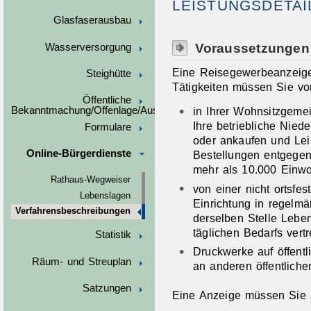
LEISTUNGSDETAI
Glasfaserausbau
Voraussetzungen
Wasserversorgung
Eine Reisegewerbeanzeige 
Steighütte
Tätigkeiten müssen Sie v
Öffentliche
in Ihrer Wohnsitzgeme
Bekanntmachung/Offenlage/Ausschreibungen
Ihre betriebliche Nied
Formulare
oder ankaufen und Lei
Online-Bürgerdienste
Bestellungen entgege
mehr als 10.000 Einwo
Rathaus-Wegweiser
von einer nicht ortsfe
Lebenslagen
Einrichtung in regelm
Verfahrensbeschreibungen
derselben Stelle Lebe
täglichen Bedarfs vert
Statistik
Druckwerke auf öffent
Räum- und Streuplan
an anderen öffentlichen
Satzungen
Eine Anzeige müssen Sie