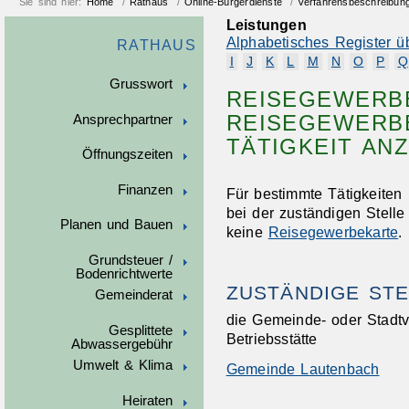
Sie sind hier:
Home
/
Rathaus
/
Online-Bürgerdienste
/
Verfahrensbeschreibun
Leistungen
Alphabetisches Register ü
RATHAUS
I
J
K
L
M
N
O
P
Q
Grusswort
REISEGEWERB
REISEGEWERB
Ansprechpartner
TÄTIGKEIT AN
Öffnungszeiten
Finanzen
Für bestimmte Tätigkeiten
bei der zuständigen Stelle
Planen und Bauen
keine
Reisegewerbekarte
.
Grundsteuer /
Bodenrichtwerte
ZUSTÄNDIGE STE
Gemeinderat
die Gemeinde- oder Stadtv
Gesplittete
Betriebsstätte
Abwassergebühr
Umwelt & Klima
Gemeinde Lautenbach
Heiraten