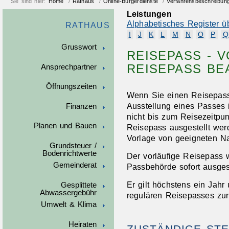
Sie sind hier:
Home
/
Rathaus
/
Online-Bürgerdienste
/
Verfahrensbeschreibun
Leistungen
Alphabetisches Register ü
RATHAUS
I
J
K
L
M
N
O
P
Q
Grusswort
REISEPASS - 
REISEPASS B
Ansprechpartner
Öffnungszeiten
Wenn Sie einen Reisepass 
Ausstellung eines Passes 
Finanzen
nicht bis zum Reisezeitpunk
Planen und Bauen
Reisepass ausgestellt wer
Vorlage von geeigneten N
Grundsteuer /
Bodenrichtwerte
Der vorläufige Reisepass 
Gemeinderat
Passbehörde sofort ausgest
Er gilt höchstens ein Jah
Gesplittete
Abwassergebühr
regulären Reisepasses zu
Umwelt & Klima
Heiraten
ZUSTÄNDIGE STE