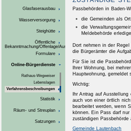
Passbehörden in Baden-Wü
Glasfaserausbau
die Gemeinden als Ort
Wasserversorgung
die Verwaltungsgemein
Steighütte
Meldebehörde erledigen
Öffentliche
Dort nehmen in der Regel
Bekanntmachung/Offenlage/Ausschreibungen
die Bürgerämter die Aufga
Formulare
Für Sie ist die Passbehörd
Online-Bürgerdienste
Ihrer Wohnung, bei mehre
Hauptwohnung, gemeldet s
Rathaus-Wegweiser
Lebenslagen
Wichtig:
Verfahrensbeschreibungen
Ihr Antrag auf Ausstellun
Statistik
auch von einer örtlich nic
bearbeitet werden, wenn S
Räum- und Streuplan
können. Ein Pass darf nur 
zuständigen Passbehörde a
Satzungen
Gemeinde Lautenbach