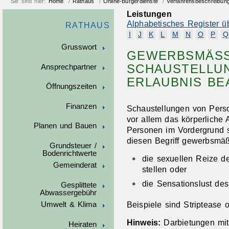
Sie sind hier:
Home
/
Rathaus
/
Online-Bürgerdienste
/
Verfahrensbeschreibun
Leistungen
Alphabetisches Register ü
RATHAUS
I
J
K
L
M
N
O
P
Q
Grusswort
GEWERBSMÄSSI
CHAUSTELLUNG
Ansprechpartner
RLAUBNIS BE
Öffnungszeiten
Finanzen
Schaustellungen von Perso
vor allem das körperliche
Planen und Bauen
Personen im Vordergrund 
diesen Begriff gewerbsmäß
Grundsteuer /
Bodenrichtwerte
die sexuellen Reize d
Gemeinderat
stellen oder
die Sensationslust des
Gesplittete
Abwassergebühr
Beispiele sind Striptease 
Umwelt & Klima
Hinweis:
Darbietungen mit
Heiraten