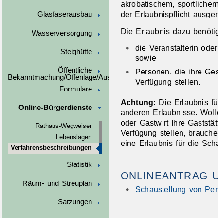
akrobatischem, sportliche
der Erlaubnispflicht ausg
Glasfaserausbau
Die Erlaubnis dazu benöti
Wasserversorgung
die Veranstalterin ode
Steighütte
sowie
Öffentliche
Personen, die ihre Ges
Bekanntmachung/Offenlage/Ausschreibungen
Verfügung stellen.
Formulare
Achtung:
Die Erlaubnis fü
Online-Bürgerdienste
anderen Erlaubnisse.
Wolle
oder Gastwirt Ihre Gaststät
Rathaus-Wegweiser
Verfügung stellen,
brauche
Lebenslagen
eine Erlaubnis für die Sch
Verfahrensbeschreibungen
Statistik
ONLINEANTRAG 
Räum- und Streuplan
Schaustellung von Pe
Satzungen