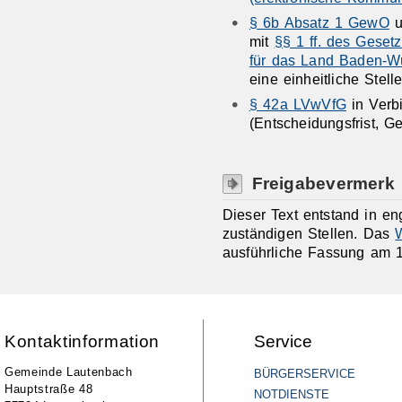
§ 6b Absatz 1 GewO
u
mit
§§ 1 ff. des Geset
für das Land Baden-W
eine einheitliche Stell
§ 42a LVwVfG
in Verb
(Entscheidungsfrist, G
Freigabevermerk
Dieser Text entstand in e
zuständigen Stellen. Das
W
ausführliche Fassung am 1
Kontaktinformation
Service
Gemeinde Lautenbach
BÜRGERSERVICE
Hauptstraße 48
NOTDIENSTE