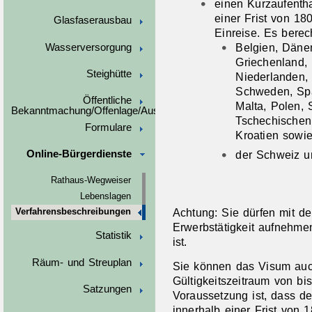
einen Kurzaufentha
einer Frist von 1
Glasfaserausbau
Einreise. Es berec
Belgien, Dänem
Wasserversorgung
Griechenland, 
Steighütte
Niederlanden, 
Schweden, Span
Öffentliche
Malta, Polen, 
Bekanntmachung/Offenlage/Ausschreibungen
Tschechischen 
Formulare
Kroatien sowi
der Schweiz un
Online-Bürgerdienste
Rathaus-Wegweiser
Lebenslagen
Achtung: Sie dürfen mit d
Verfahrensbeschreibungen
Erwerbstätigkeit aufnehme
Statistik
ist.
Räum- und Streuplan
Sie können das Visum auch
Gültigkeitszeitraum von bis
Satzungen
Voraussetzung ist, dass de
innerhalb einer Frist von