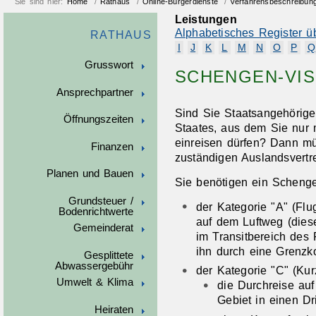
Sie sind hier:
Home
/
Rathaus
/
Online-Bürgerdienste
/
Verfahrensbeschreibun
Leistungen
Alphabetisches Register ü
RATHAUS
I
J
K
L
M
N
O
P
Q
Grusswort
SCHENGEN-VI
Ansprechpartner
Sind Sie Staatsangehörige
Öffnungszeiten
Staates, aus dem Sie nur
einreisen dürfen? Dann mü
Finanzen
zuständigen Auslandsvertr
Planen und Bauen
Sie benötigen ein Scheng
Grundsteuer /
der Kategorie "A" (Flu
Bodenrichtwerte
auf dem Luftweg
(dies
Gemeinderat
im Transitbereich des
ihn durch eine Grenzkon
Gesplittete
Abwassergebühr
der Kategorie "C" (Kur
Umwelt & Klima
die Durchreise a
Gebiet in einen Dri
Heiraten