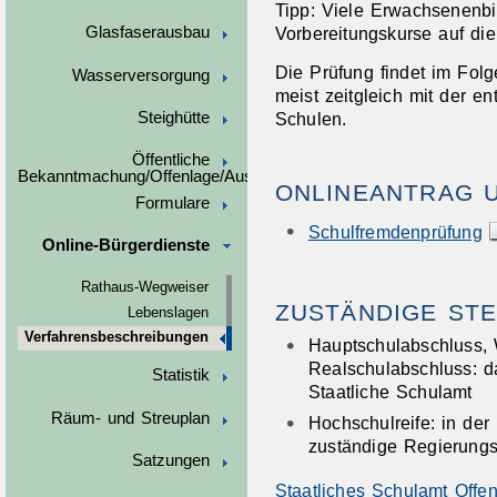
Tipp:
Viele Erwachsenenbil
Glasfaserausbau
Vorbereitungskurse auf di
Die Prüfung findet im Folg
Wasserversorgung
meist zeitgleich mit der e
Steighütte
Schulen.
Öffentliche
Bekanntmachung/Offenlage/Ausschreibungen
ONLINEANTRAG 
Formulare
Schulfremdenprüfung
Online-Bürgerdienste
Rathaus-Wegweiser
ZUSTÄNDIGE STE
Lebenslagen
Verfahrensbeschreibungen
Hauptschulabschluss, 
Realschulabschluss: d
Statistik
Staatliche Schulamt
Räum- und Streuplan
Hochschulreife: in der
zuständige Regierung
Satzungen
Staatliches Schulamt Offe