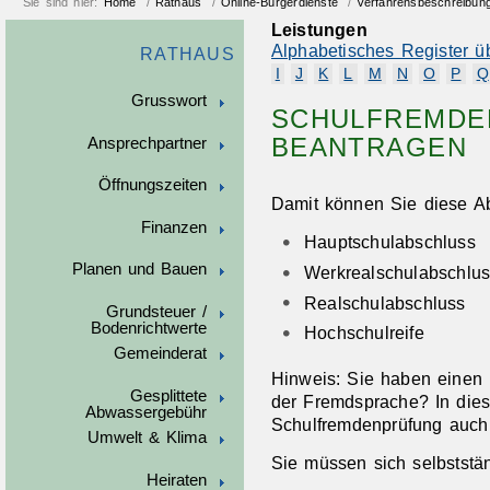
Sie sind hier:
Home
/
Rathaus
/
Online-Bürgerdienste
/
Verfahrensbeschreibun
Leistungen
Alphabetisches Register ü
RATHAUS
I
J
K
L
M
N
O
P
Q
Grusswort
SCHULFREMDE
BEANTRAGEN
Ansprechpartner
Öffnungszeiten
Damit können Sie diese Ab
Finanzen
Hauptschulabschluss
Planen und Bauen
Werkrealschulabschlu
Realschulabschluss
Grundsteuer /
Bodenrichtwerte
Hochschulreife
Gemeinderat
Hinweis:
Sie haben einen 
Gesplittete
der Fremdsprache? In dies
Abwassergebühr
Schulfremdenprüfung auch
Umwelt & Klima
Sie müssen sich selbststän
Heiraten