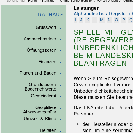
Sie sind hier:
Home
/
Rathaus
/
Online-Bürgerdienste
/
Verfahrensbeschreibun
Leistungen
Alphabetisches Register ü
RATHAUS
I
J
K
L
M
N
O
P
Q
Grusswort
SPIELE MIT G
(REISEGEWERB
Ansprechpartner
UNBEDENKLICH
Öffnungszeiten
BEIM LANDESK
BEANTRAGEN
Finanzen
Planen und Bauen
Wenn Sie im Reisegewerbe
Gewinnmöglichkeit veranst
Grundsteuer /
Bodenrichtwerte
Unbedenklichkeitsbeschei
Gemeinderat
Diese müssen Sie beantra
Das LKA erteilt die Unbed
Gesplittete
Abwassergebühr
Personen:
Umwelt & Klima
der Herstellerin oder 
sich um eine serienmäß
Heiraten