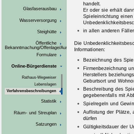
handelt.
Glasfaserausbau
Er oder sie erhält dan
Spieleinrichtung einen
Wasserversorgung
Unbedenklichkeitsbesc
in allen anderen Fälle
Steighütte
Die Unbedenklichkeitsbesc
Öffentliche
Bekanntmachung/Offenlage/Ausschreibungen
Informationen:
Formulare
Bezeichnung des Spie
Online-Bürgerdienste
Firmenbezeichnung und
Herstellers beziehung
Rathaus-Wegweiser
Geburtsort und Wohnor
Lebenslagen
Beschreibung des Spie
Verfahrensbeschreibungen
gegebenenfalls mit Ab
Statistik
Spielregeln und Gewi
Auflistung der Plätze,
Räum- und Streuplan
dürfen
Satzungen
Gültigkeitsdauer der 